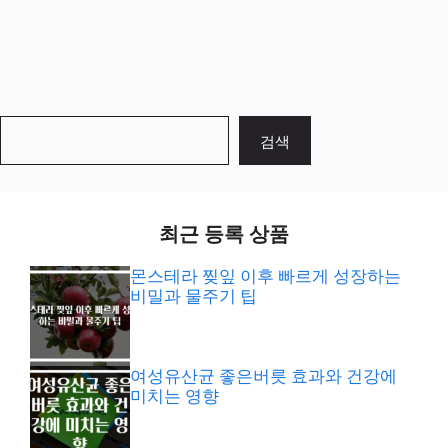
검
검색
색
최근 등록 상품
몬스테라 찢잎 이후 빠르게 성장하는
비밀과 물주기 팁
여성유산균 좋은버릇 효과와 건강에
미치는 영향