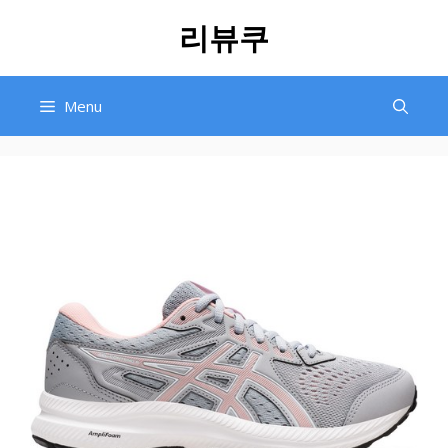
Skip
리뷰쿠
to
content
Menu