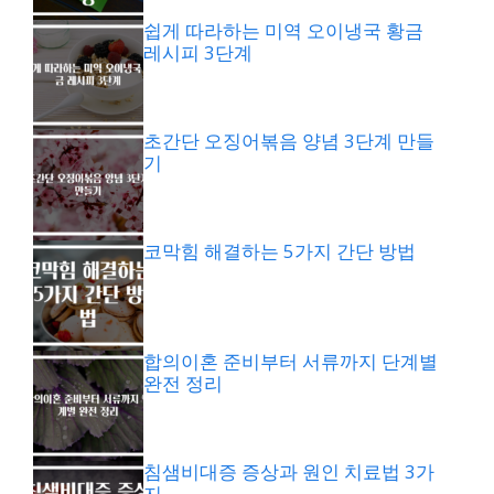
쉽게 따라하는 미역 오이냉국 황금
레시피 3단계
초간단 오징어볶음 양념 3단계 만들
기
코막힘 해결하는 5가지 간단 방법
합의이혼 준비부터 서류까지 단계별
완전 정리
침샘비대증 증상과 원인 치료법 3가
지