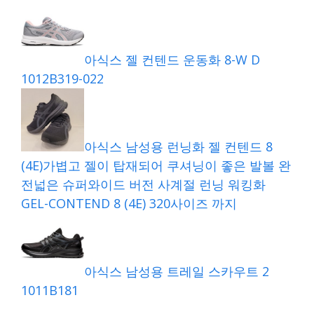
아식스 젤 컨텐드 운동화 8-W D
1012B319-022
아식스 남성용 런닝화 젤 컨텐드 8
(4E)가볍고 젤이 탑재되어 쿠셔닝이 좋은 발볼 완
전넓은 슈퍼와이드 버전 사계절 런닝 워킹화
GEL-CONTEND 8 (4E) 320사이즈 까지
아식스 남성용 트레일 스카우트 2
1011B181