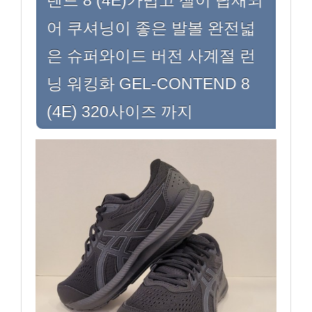
텐드 8 (4E)가볍고 젤이 탑재되
어 쿠셔닝이 좋은 발볼 완전넓
은 슈퍼와이드 버전 사계절 런
닝 워킹화 GEL-CONTEND 8
(4E) 320사이즈 까지