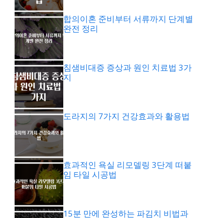
합의이혼 준비부터 서류까지 단계별
완전 정리
침샘비대증 증상과 원인 치료법 3가
지
도라지의 7가지 건강효과와 활용법
효과적인 욕실 리모델링 3단계 떠붙
임 타일 시공법
15분 만에 완성하는 파김치 비법과