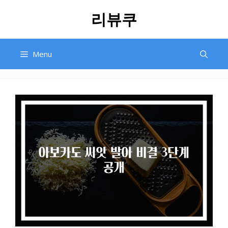
Skip
리뷰쿠
to
content
Menu