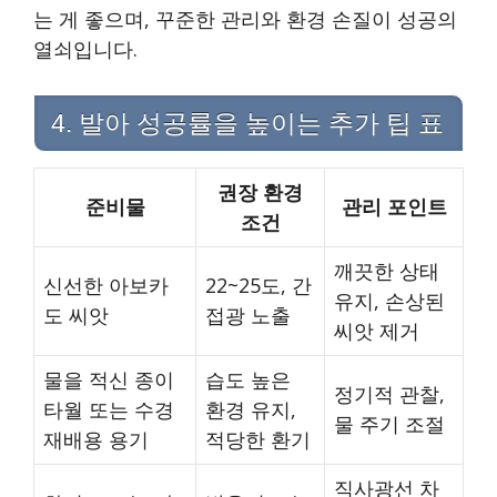
는 게 좋으며, 꾸준한 관리와 환경 손질이 성공의
열쇠입니다.
4. 발아 성공률을 높이는 추가 팁 표
권장 환경
준비물
관리 포인트
조건
깨끗한 상태
신선한 아보카
22~25도, 간
유지, 손상된
도 씨앗
접광 노출
씨앗 제거
물을 적신 종이
습도 높은
정기적 관찰,
타월 또는 수경
환경 유지,
물 주기 조절
재배용 용기
적당한 환기
직사광선 차