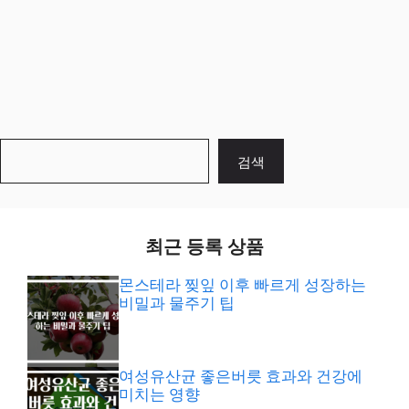
검
검색
색
최근 등록 상품
몬스테라 찢잎 이후 빠르게 성장하는
비밀과 물주기 팁
여성유산균 좋은버릇 효과와 건강에
미치는 영향