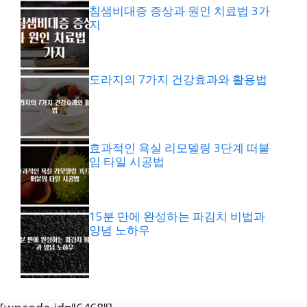
침샘비대증 증상과 원인 치료법 3가
지
도라지의 7가지 건강효과와 활용법
효과적인 욕실 리모델링 3단계 떠붙
임 타일 시공법
15분 만에 완성하는 파김치 비법과
양념 노하우