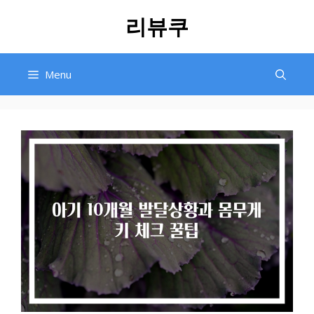
Skip
리뷰쿠
to
content
Menu