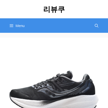
Skip
리뷰쿠
to
content
Menu