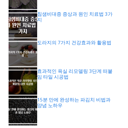
침샘비대증 증상과 원인 치료법 3가
지
도라지의 7가지 건강효과와 활용법
효과적인 욕실 리모델링 3단계 떠붙
임 타일 시공법
15분 만에 완성하는 파김치 비법과
양념 노하우