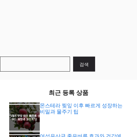
검
검색
색
최근 등록 상품
몬스테라 찢잎 이후 빠르게 성장하는
비밀과 물주기 팁
여성유산균 좋은버릇 효과와 건강에