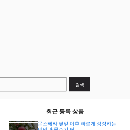
검
검색
색
최근 등록 상품
몬스테라 찢잎 이후 빠르게 성장하는
비밀과 물주기 팁