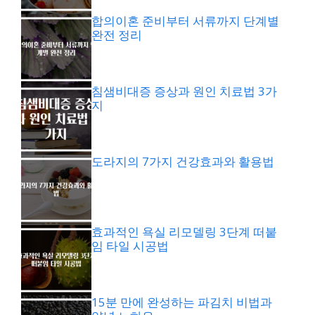
합의이혼 준비부터 서류까지 단계별
완전 정리
침샘비대증 증상과 원인 치료법 3가
지
도라지의 7가지 건강효과와 활용법
효과적인 욕실 리모델링 3단계 떠붙
임 타일 시공법
15분 만에 완성하는 파김치 비법과