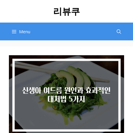
Skip
리뷰쿠
to
content
Menu