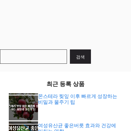
검
검색
색
최근 등록 상품
몬스테라 찢잎 이후 빠르게 성장하는
비밀과 물주기 팁
여성유산균 좋은버릇 효과와 건강에