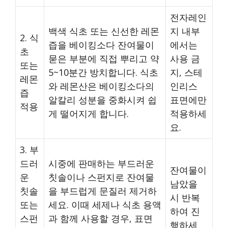
전자레인
백색 식초 또는 신선한 레몬
지 내부
2. 식
즙을 베이킹소다 잔여물이
에서는
초
묻은 부분에 직접 뿌리고 약
사용 금
또는
5~10분간 방치합니다. 식초
지, 스테
레몬
와 레몬산은 베이킹소다의
인리스
즙
알칼리 성분을 중화시켜 쉽
표면에만
적용
게 떨어지게 합니다.
적용하세
요.
3. 부
드러
시중에 판매하는 부드러운
잔여물이
운
칫솔이나 스펀지로 잔여물
남았을
칫솔
을 부드럽게 문질러 제거하
시 반복
또는
세요. 이때 세제나 식초 용액
하여 진
스펀
과 함께 사용할 경우, 표면
행하세