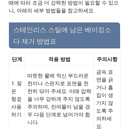
때에 따라 조금 더 강력한 방법이 필요할 수 있으
니, 아래의 세부 방법들을 참고하세요.
스테인리스 스틸에 남은 베이킹소
다 제거 방법표
단계
적용 방법
주의사항
금속 표
따뜻한 물에 적신 부드러운
면을 긁
1. 젖
천이나 스펀지로 표면을 천
거나 흠
은
천히 닦아 주세요. 이때 압력
집이 생
헝겊
을 너무 강하게 주지 않도록
기지 않
사용
주의하며, 잔여물이 남을 경
도록 주
하기
우 다음 단계로 넘어가야 합
의하세
니다.
요.