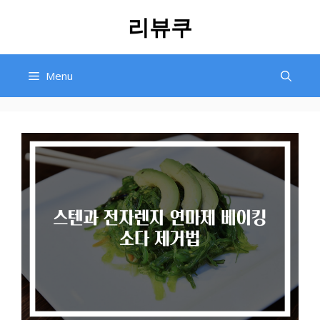
Skip
리뷰쿠
to
content
Menu