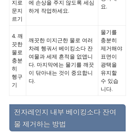
지로
에 손상을 주지 않도록 세심
요.
문지
하게 작업하세요.
르기
물기를
4. 깨
깨끗한 미지근한 물로 여러
충분히
끗한
차례 헹궈서 베이킹소다 잔
제거해야
물로
여물과 세제 흔적을 없앱니
표면이
충분
다. 마지막에는 물기를 깨끗
광택을
히
이 닦아내는 것이 중요합니
유지할
헹구
다.
수 있습
기
니다.
전자레인지 내부 베이킹소다 잔여
물 제거하는 방법