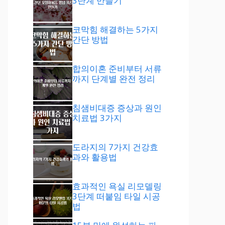
3단계 만들기
코막힘 해결하는 5가지
간단 방법
합의이혼 준비부터 서류
까지 단계별 완전 정리
침샘비대증 증상과 원인
치료법 3가지
도라지의 7가지 건강효
과와 활용법
효과적인 욕실 리모델링
3단계 떠붙임 타일 시공
법