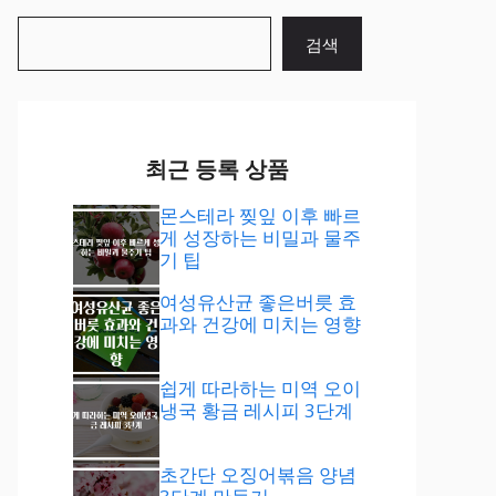
검
검색
색
최근 등록 상품
몬스테라 찢잎 이후 빠르
게 성장하는 비밀과 물주
기 팁
여성유산균 좋은버릇 효
과와 건강에 미치는 영향
쉽게 따라하는 미역 오이
냉국 황금 레시피 3단계
초간단 오징어볶음 양념