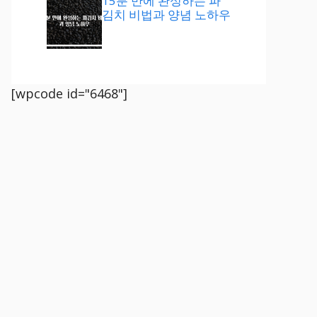
15분 만에 완성하는 파
김치 비법과 양념 노하우
[wpcode id="6468"]