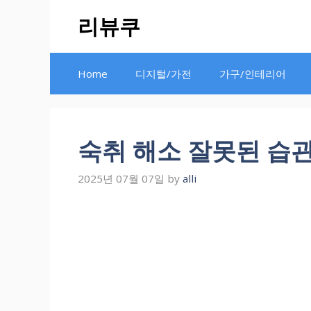
Skip
리뷰쿠
to
content
Home
디지털/가전
가구/인테리어
숙취 해소 잘못된 습
2025년 07월 07일
by
alli