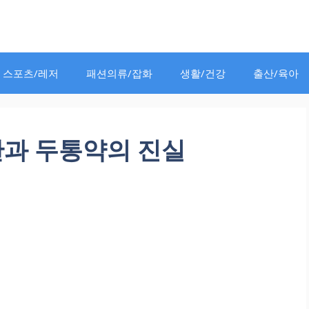
스포츠/레저
패션의류/잡화
생활/건강
출산/육아
관과 두통약의 진실