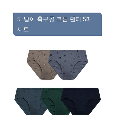
5. 남아 축구공 코튼 팬티 5매
세트