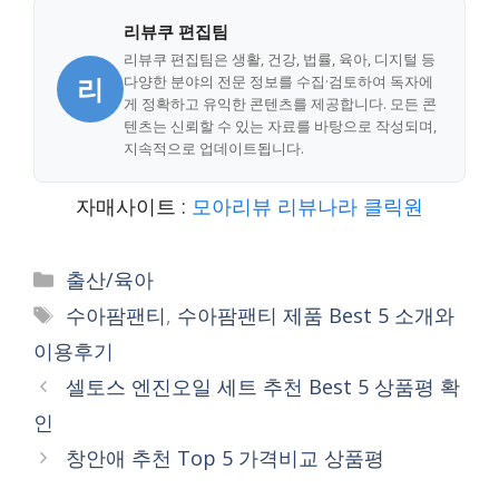
리뷰쿠 편집팀
리뷰쿠 편집팀은 생활, 건강, 법률, 육아, 디지털 등
리
다양한 분야의 전문 정보를 수집·검토하여 독자에
게 정확하고 유익한 콘텐츠를 제공합니다. 모든 콘
텐츠는 신뢰할 수 있는 자료를 바탕으로 작성되며,
지속적으로 업데이트됩니다.
자매사이트 :
모아리뷰
리뷰나라
클릭원
Categories
출산/육아
Tags
수아팜팬티
,
수아팜팬티 제품 Best 5 소개와
이용후기
셀토스 엔진오일 세트 추천 Best 5 상품평 확
인
창안애 추천 Top 5 가격비교 상품평