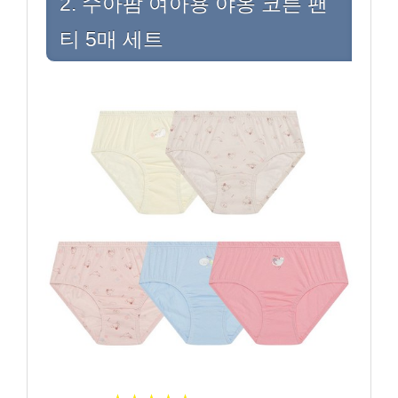
2. 수아팜 여아용 야옹 코튼 팬
티 5매 세트