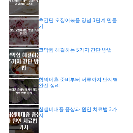
초간단 오징어볶음 양념 3단계 만들
기
코막힘 해결하는 5가지 간단 방법
합의이혼 준비부터 서류까지 단계별
완전 정리
침샘비대증 증상과 원인 치료법 3가
지