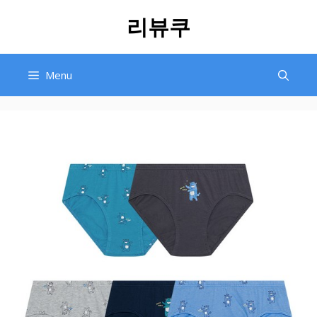
Skip
리뷰쿠
to
content
Menu