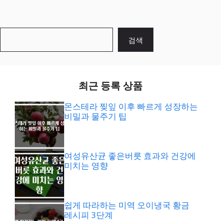
검
검색
색
최근 등록 상품
몬스테라 찢잎 이후 빠르게 성장하는
비밀과 물주기 팁
여성유산균 좋은버릇 효과와 건강에
미치는 영향
쉽게 따라하는 미역 오이냉국 황금
레시피 3단계