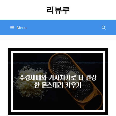
Skip
리뷰쿠
to
content
Menu