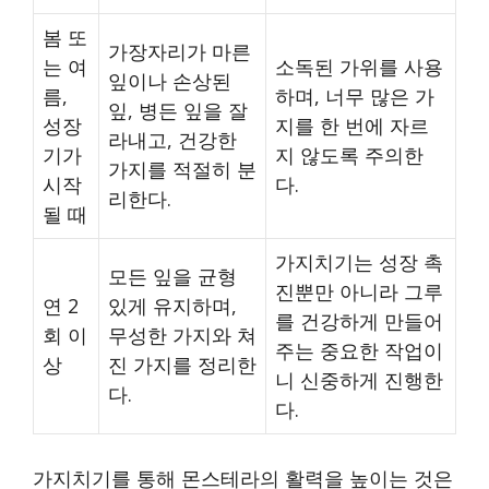
봄 또
가장자리가 마른
는 여
소독된 가위를 사용
잎이나 손상된
름,
하며, 너무 많은 가
잎, 병든 잎을 잘
성장
지를 한 번에 자르
라내고, 건강한
기가
지 않도록 주의한
가지를 적절히 분
시작
다.
리한다.
될 때
가지치기는 성장 촉
모든 잎을 균형
진뿐만 아니라 그루
연 2
있게 유지하며,
를 건강하게 만들어
회 이
무성한 가지와 쳐
주는 중요한 작업이
상
진 가지를 정리한
니 신중하게 진행한
다.
다.
가지치기를 통해 몬스테라의 활력을 높이는 것은