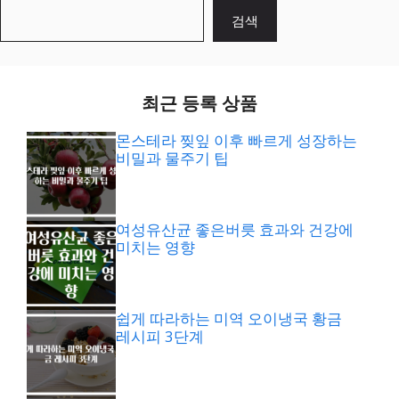
검
검색
색
최근 등록 상품
몬스테라 찢잎 이후 빠르게 성장하는
비밀과 물주기 팁
여성유산균 좋은버릇 효과와 건강에
미치는 영향
쉽게 따라하는 미역 오이냉국 황금
레시피 3단계