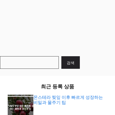
검
검색
색
최근 등록 상품
몬스테라 찢잎 이후 빠르게 성장하는
비밀과 물주기 팁