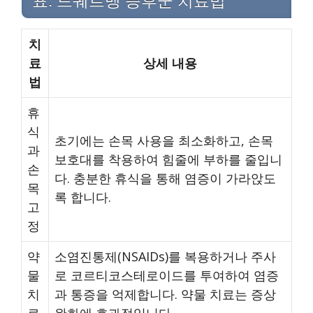
표: 드퀘르벵 증후군 치료법
치
료
상세 내용
법
휴
식
초기에는 손목 사용을 최소화하고, 손목
과
보호대를 착용하여 힘줄에 부하를 줄입니
손
다. 충분한 휴식을 통해 염증이 가라앉도
목
록 합니다.
고
정
약
소염진통제(NSAIDs)를 복용하거나 주사
물
로 코르티코스테로이드를 투여하여 염증
치
과 통증을 억제합니다. 약물 치료는 증상