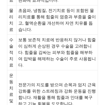
료
완화에 효과적입니다.
물
초음파, 냉찜질, 전기치료 등이 포함된 물
리
리치료를 통해 힘줄의 염증과 부종을 줄이
치
고, 혈액순환을 개선하여 자연 치유를 돕
료
습니다.
수
보통 보존적 치료에 반응하지 않거나 힘줄
술
이 심하게 손상된 경우 수술을 고려합니
적
다. 힘줄을 감싸는 피부와 힘줄을 해부하
치
여 압박을 해제하는 수술이 주로 사용됩니
료
다.
운
동
전문가의 지도를 받으며 손목과 엄지 근육
치
강화를 위한 스트레칭과 강화 운동을 진행
료
합니다. 재활을 통해 힘줄과 인대를 복구
및
하고 기능 회복을 도모합니다.