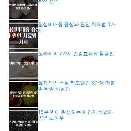
완전 정리
침샘비대증 증상과 원인 치료법 3가
지
도라지의 7가지 건강효과와 활용법
효과적인 욕실 리모델링 3단계 떠붙
임 타일 시공법
15분 만에 완성하는 파김치 비법과
양념 노하우