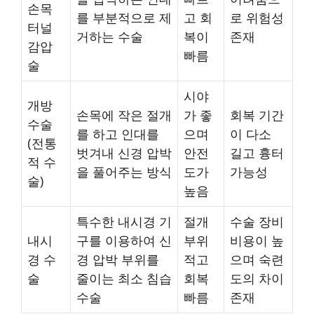
손목
를 부분적으로 제
고 회
로 위험성
터널
거하는 수술
복이
존재
감압
빠름
술
시야
개방
손목에 작은 절개
가 좋
회복 기간
수술
를 하고 인대를
으며
이 다소
(전통
벗겨내 신경 압박
안전
길고 흉터
적 수
을 풀어주는 방식
도가
가능성
술)
높음
특수한 내시경 기
절개
수술 장비
내시
구를 이용하여 신
부위
비용이 높
경 수
경 압박 부위를
적고
으며 숙련
술
줄이는 최소 침습
회복
도의 차이
수술
빠름
존재