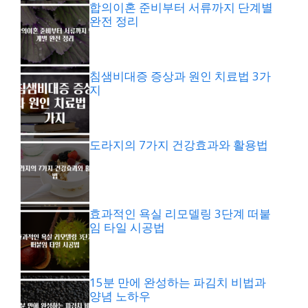
합의이혼 준비부터 서류까지 단계별
완전 정리
침샘비대증 증상과 원인 치료법 3가
지
도라지의 7가지 건강효과와 활용법
효과적인 욕실 리모델링 3단계 떠붙
임 타일 시공법
15분 만에 완성하는 파김치 비법과
양념 노하우