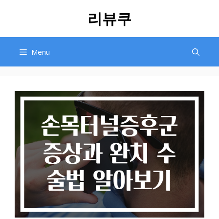
Skip
리뷰쿠
to
content
Menu