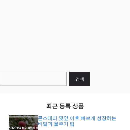
검
검색
색
최근 등록 상품
몬스테라 찢잎 이후 빠르게 성장하는
비밀과 물주기 팁