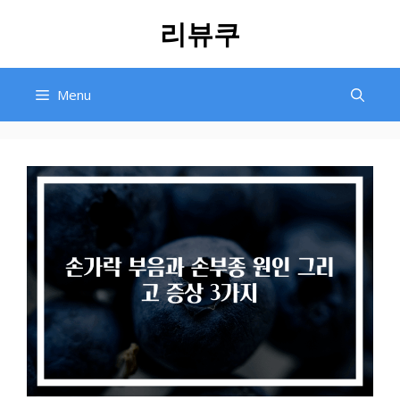
Skip
리뷰쿠
to
content
Menu