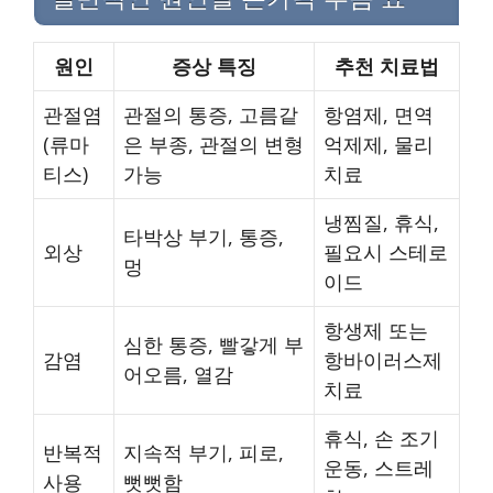
원인
증상 특징
추천 치료법
관절염
관절의 통증, 고름같
항염제, 면역
(류마
은 부종, 관절의 변형
억제제, 물리
티스)
가능
치료
냉찜질, 휴식,
타박상 부기, 통증,
외상
필요시 스테로
멍
이드
항생제 또는
심한 통증, 빨갛게 부
감염
항바이러스제
어오름, 열감
치료
휴식, 손 조기
반복적
지속적 부기, 피로,
운동, 스트레
사용
뻣뻣함