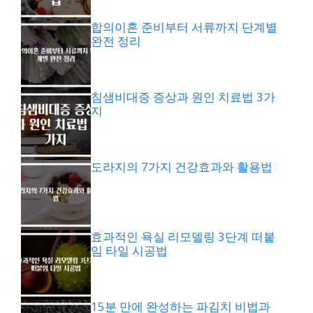
합의이혼 준비부터 서류까지 단계별
완전 정리
침샘비대증 증상과 원인 치료법 3가
지
도라지의 7가지 건강효과와 활용법
효과적인 욕실 리모델링 3단계 떠붙
임 타일 시공법
15분 만에 완성하는 파김치 비법과