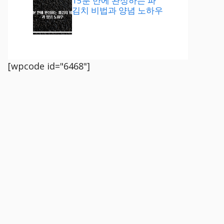
15분 만에 완성하는 파
김치 비법과 양념 노하우
[wpcode id="6468"]