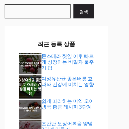
검
검색
색
최근 등록 상품
몬스테라 찢잎 이후 빠르
게 성장하는 비밀과 물주
기 팁
여성유산균 좋은버릇 효
과와 건강에 미치는 영향
쉽게 따라하는 미역 오이
냉국 황금 레시피 3단계
초간단 오징어볶음 양념