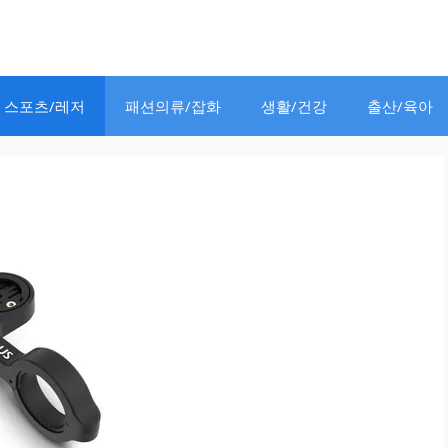
스포츠/레저
패션의류/잡화
생활/건강
출산/육아