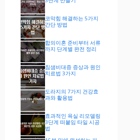
3단계 만들기
코막힘 해결하는 5가지
간단 방법
합의이혼 준비부터 서류
까지 단계별 완전 정리
침샘비대증 증상과 원인
치료법 3가지
도라지의 7가지 건강효
과와 활용법
효과적인 욕실 리모델링
3단계 떠붙임 타일 시공
법