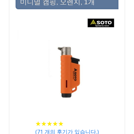
미니멀 캠핑, 오렌지, 1개
★★★★★
★★★★★
(
71
개의 후기가 있습니다.)