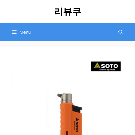
Skip
리뷰쿠
to
content
Menu