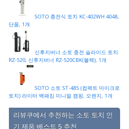
SOTO 충전식 토치 KC-402WH 4048,
단품, 1개
신후지버너 소토 충전 슬라이드 토치
RZ-520, 신후지버너 RZ-520CBK(블랙), 1개
SOTO 소토 ST-485 (컴팩트 마이크로
토치) 라이터 백패킹 미니멀 캠핑, 오렌지, 1개
리뷰쿠에서 추천하는 소토 토치 인
기 제품 베스트 5 추천