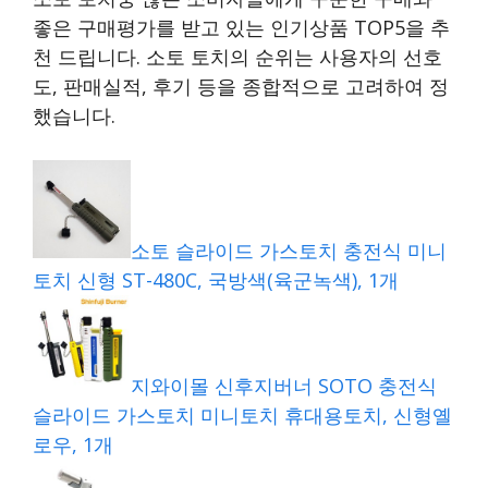
좋은 구매평가를 받고 있는 인기상품 TOP5을 추
천 드립니다. 소토 토치의 순위는 사용자의 선호
도, 판매실적, 후기 등을 종합적으로 고려하여 정
했습니다.
소토 슬라이드 가스토치 충전식 미니
토치 신형 ST-480C, 국방색(육군녹색), 1개
지와이몰 신후지버너 SOTO 충전식
슬라이드 가스토치 미니토치 휴대용토치, 신형옐
로우, 1개