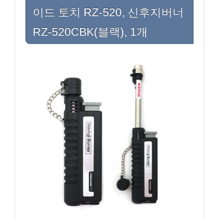
이드 토치 RZ-520, 신후지버너
RZ-520CBK(블랙), 1개