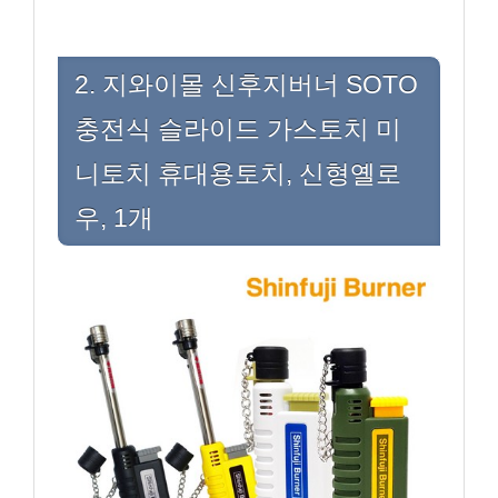
2. 지와이몰 신후지버너 SOTO
충전식 슬라이드 가스토치 미
니토치 휴대용토치, 신형옐로
우, 1개