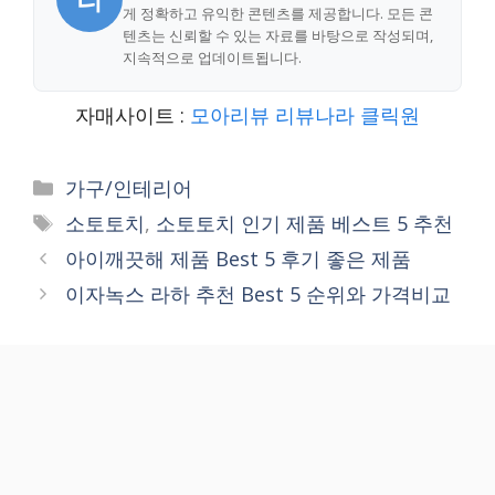
게 정확하고 유익한 콘텐츠를 제공합니다. 모든 콘
텐츠는 신뢰할 수 있는 자료를 바탕으로 작성되며,
지속적으로 업데이트됩니다.
자매사이트 :
모아리뷰
리뷰나라
클릭원
Categories
가구/인테리어
Tags
소토토치
,
소토토치 인기 제품 베스트 5 추천
아이깨끗해 제품 Best 5 후기 좋은 제품
이자녹스 라하 추천 Best 5 순위와 가격비교