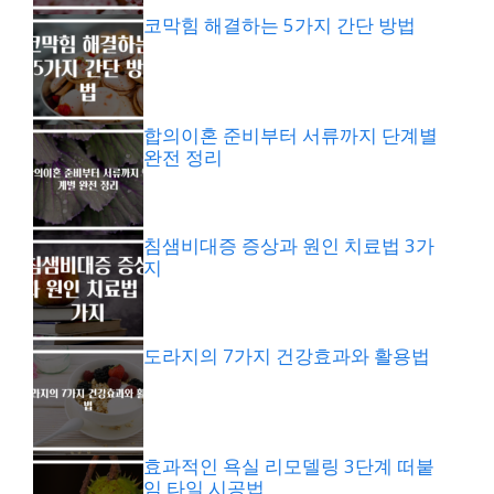
코막힘 해결하는 5가지 간단 방법
합의이혼 준비부터 서류까지 단계별
완전 정리
침샘비대증 증상과 원인 치료법 3가
지
도라지의 7가지 건강효과와 활용법
효과적인 욕실 리모델링 3단계 떠붙
임 타일 시공법