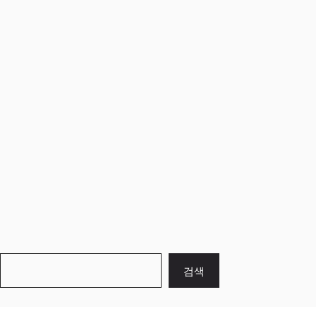
검
검색
색