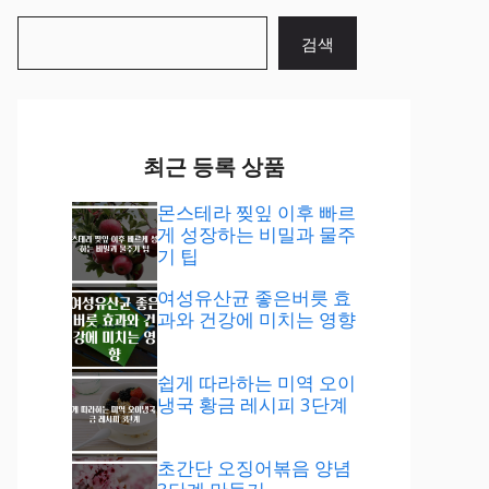
검
검색
색
최근 등록 상품
몬스테라 찢잎 이후 빠르
게 성장하는 비밀과 물주
기 팁
여성유산균 좋은버릇 효
과와 건강에 미치는 영향
쉽게 따라하는 미역 오이
냉국 황금 레시피 3단계
초간단 오징어볶음 양념