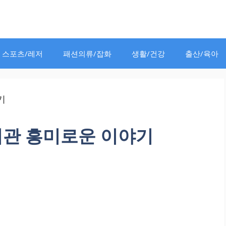
스포츠/레저
패션의류/잡화
생활/건강
출산/육아
기관 흥미로운 이야기