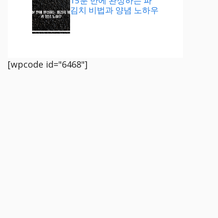
15분 만에 완성하는 파
김치 비법과 양념 노하우
[wpcode id="6468"]