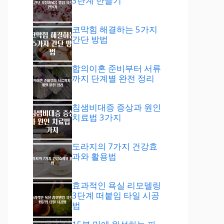
3단계 만들기
코막힘 해결하는 5가지
간단 방법
합의이혼 준비부터 서류
까지 단계별 완전 정리
침샘비대증 증상과 원인
치료법 3가지
도라지의 7가지 건강효
과와 활용법
효과적인 욕실 리모델링
3단계 떠붙임 타일 시공
법