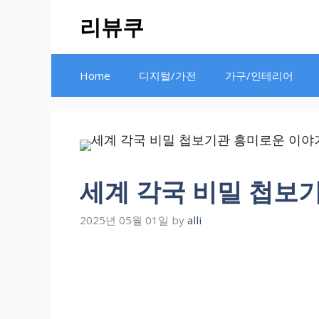
Skip
리뷰쿠
to
content
Home
디지털/가전
가구/인테리어
세계 각국 비밀 첩보
2025년 05월 01일
by
alli