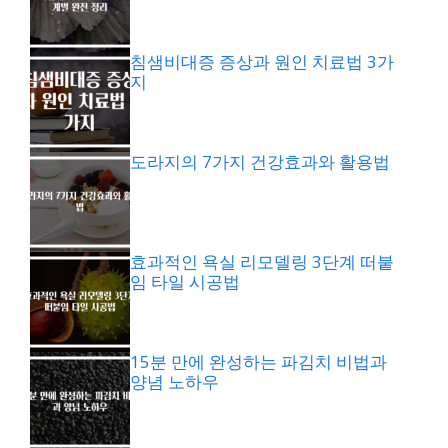
침샘비대증 증상과 원인 치료법 3가
지
도라지의 7가지 건강효과와 활용법
효과적인 욕실 리모델링 3단계 떠붙
임 타일 시공법
15분 만에 완성하는 파김치 비법과
양념 노하우