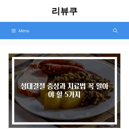
Skip
리뷰쿠
to
content
Menu