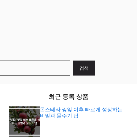
검
검색
색
최근 등록 상품
몬스테라 찢잎 이후 빠르게 성장하는
비밀과 물주기 팁