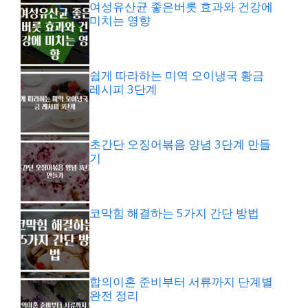
여성유산균 좋은버릇 효과와 건강에
미치는 영향
쉽게 따라하는 미역 오이냉국 황금
레시피 3단계
초간단 오징어볶음 양념 3단계 만들
기
코막힘 해결하는 5가지 간단 방법
합의이혼 준비부터 서류까지 단계별
완전 정리