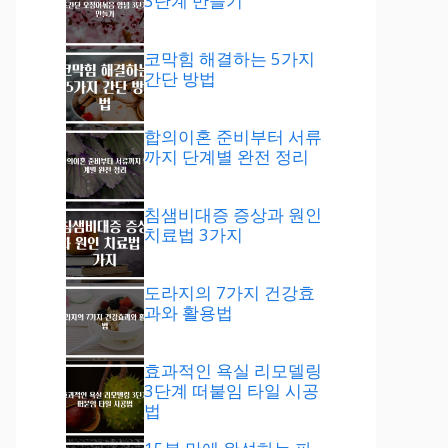
3단계 만들기
코막힘 해결하는 5가지
간단 방법
합의이혼 준비부터 서류
까지 단계별 완전 정리
침샘비대증 증상과 원인
치료법 3가지
도라지의 7가지 건강효
과와 활용법
효과적인 욕실 리모델링
3단계 떠붙임 타일 시공
법