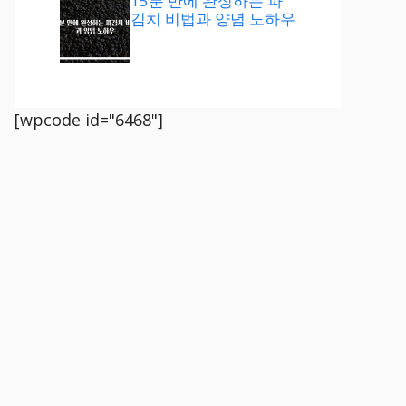
15분 만에 완성하는 파
김치 비법과 양념 노하우
[wpcode id="6468"]