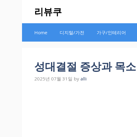
Skip
리뷰쿠
to
content
Home
디지털/가전
가구/인테리어
성대결절 증상과 목소
2025년 07월 31일
by
alli