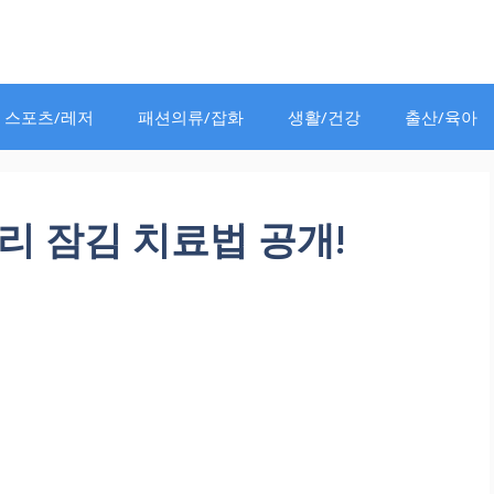
스포츠/레저
패션의류/잡화
생활/건강
출산/육아
리 잠김 치료법 공개!