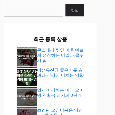
검
검색
색
최근 등록 상품
몬스테라 찢잎 이후 빠르
게 성장하는 비밀과 물주
기 팁
여성유산균 좋은버릇 효
과와 건강에 미치는 영향
쉽게 따라하는 미역 오이
냉국 황금 레시피 3단계
초간단 오징어볶음 양념