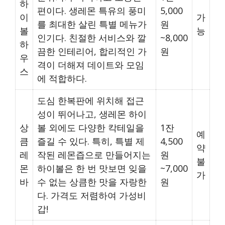
하
편이다. 생레몬 특유의 풍미
5,000
이
가
를 최대한 살린 특별 메뉴가
원
볼
능
인기다. 친절한 서비스와 깔
~8,000
하
끔한 인테리어, 합리적인 가
원
우
격이 더해져 데이트와 모임
스
에 적합하다.
도심 한복판에 위치해 접근
성이 뛰어나고, 생레몬 하이
상
볼 외에도 다양한 칵테일을
1잔
예
큼
즐길 수 있다. 특히, 특별 제
4,500
약
레
작된 레몬즙으로 만들어지는
원
불
몬
하이볼은 한 번 맛보면 잊을
~7,000
가
바
수 없는 상큼한 맛을 자랑한
원
다. 가격도 저렴하여 가성비
갑!