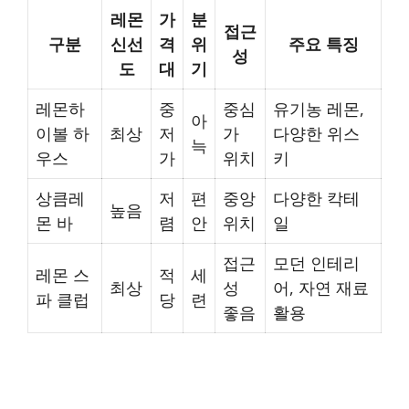
레몬
가
분
접근
구분
신선
격
위
주요 특징
성
도
대
기
레몬하
중
중심
유기농 레몬,
아
이볼 하
최상
저
가
다양한 위스
늑
우스
가
위치
키
상큼레
저
편
중앙
다양한 칵테
높음
몬 바
렴
안
위치
일
접근
모던 인테리
레몬 스
적
세
최상
성
어, 자연 재료
파 클럽
당
련
좋음
활용