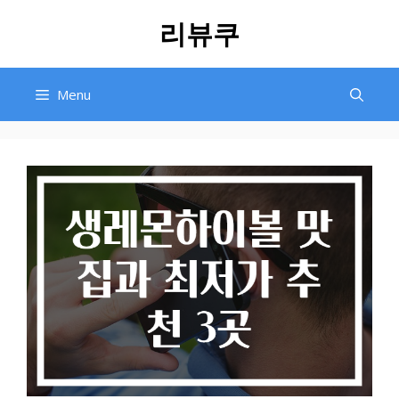
Skip
리뷰쿠
to
content
Menu