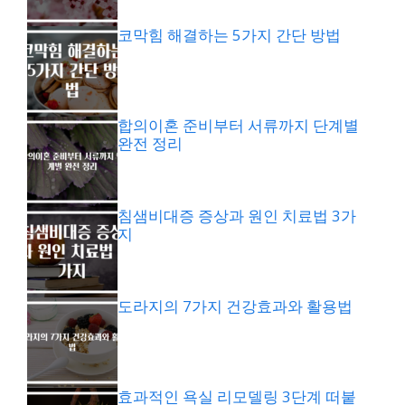
코막힘 해결하는 5가지 간단 방법
합의이혼 준비부터 서류까지 단계별
완전 정리
침샘비대증 증상과 원인 치료법 3가
지
도라지의 7가지 건강효과와 활용법
효과적인 욕실 리모델링 3단계 떠붙