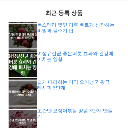
최근 등록 상품
몬스테라 찢잎 이후 빠르게 성장하는
비밀과 물주기 팁
여성유산균 좋은버릇 효과와 건강에
미치는 영향
쉽게 따라하는 미역 오이냉국 황금
레시피 3단계
초간단 오징어볶음 양념 3단계 만들
기