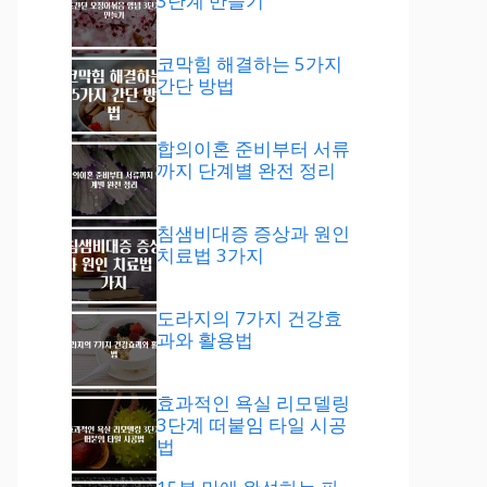
3단계 만들기
코막힘 해결하는 5가지
간단 방법
합의이혼 준비부터 서류
까지 단계별 완전 정리
침샘비대증 증상과 원인
치료법 3가지
도라지의 7가지 건강효
과와 활용법
효과적인 욕실 리모델링
3단계 떠붙임 타일 시공
법