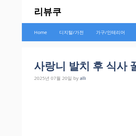
Skip
리뷰쿠
to
content
Home
디지털/가전
가구/인테리어
사랑니 발치 후 식사 
2025년 07월 20일
by
alli