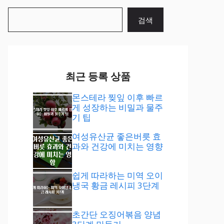
검
검색
색
최근 등록 상품
몬스테라 찢잎 이후 빠르
게 성장하는 비밀과 물주
기 팁
여성유산균 좋은버릇 효
과와 건강에 미치는 영향
쉽게 따라하는 미역 오이
냉국 황금 레시피 3단계
초간단 오징어볶음 양념