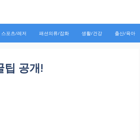
스포츠/레저
패션의류/잡화
생활/건강
출산/육아
꿀팁 공개!