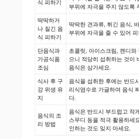
식 피하기
부위에 자극을 주지 않도록 
딱딱하거
딱딱한 견과류, 튀긴 음식, 
나 질긴 음
부위에 자극을 줄 수 있어 피
식 피하기
단음식과
초콜릿, 아이스크림, 캔디와 
가공식품
으니 적당히 섭취하는 것이 바
조심
음식은 삼가세요.
식사 후 구
음식을 섭취한 후에는 반드
강 위생 유
리식염수로 가글하여 음식 
지
다.
음식은 반드시 부드럽고 작게 
음식의 조
스무디 등을 적극 활용하세요
리 방법
인하는 것도 잊지 마세요.