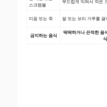
부드럽게 익혀서 작은 
스크램블
미음 또는 죽
쌀 또는 보리 가루를 끓
딱딱하거나 끈적한 음식,
금지하는 음식
식