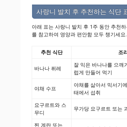
사랑니 발치 후 추천하는 식단 
아래 표는 사랑니 발치 후 1주 동안 추천
를 참고하여 영양과 편안함 모두 챙기세요.
추천 식단
조리
잘 익은 바나나를 으깨
바나나 퓌레
럽게 만들어 먹기
야채를 삶아서 믹서기에
야채 수프
태에서 섭취
요구르트와 스
무가당 요구르트 또는 
무디
찐 계란 또는