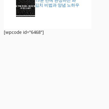
15분 만에 완성하는 파
김치 비법과 양념 노하우
[wpcode id="6468"]