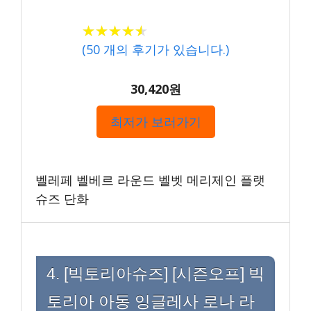
★★★★★
★★★★★
(
50
개의 후기가 있습니다.)
30,420원
최저가 보러가기
벨레페 벨베르 라운드 벨벳 메리제인 플랫
슈즈 단화
4. [빅토리아슈즈] [시즌오프] 빅
토리아 아동 잉글레사 로나 라