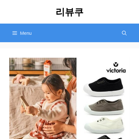
Skip
리뷰쿠
to
content
Menu