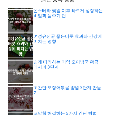
몬스테라 찢잎 이후 빠르게 성장하는
비밀과 물주기 팁
여성유산균 좋은버릇 효과와 건강에
미치는 영향
쉽게 따라하는 미역 오이냉국 황금
레시피 3단계
초간단 오징어볶음 양념 3단계 만들
기
코막힘 해결하는 5가지 간단 방법