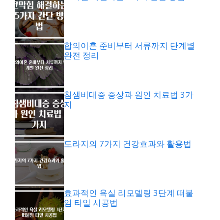
합의이혼 준비부터 서류까지 단계별
완전 정리
침샘비대증 증상과 원인 치료법 3가
지
도라지의 7가지 건강효과와 활용법
효과적인 욕실 리모델링 3단계 떠붙
임 타일 시공법