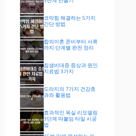
3단계 만들기
코막힘 해결하는 5가지
간단 방법
합의이혼 준비부터 서류
까지 단계별 완전 정리
침샘비대증 증상과 원인
치료법 3가지
도라지의 7가지 건강효
과와 활용법
효과적인 욕실 리모델링
3단계 떠붙임 타일 시공
법