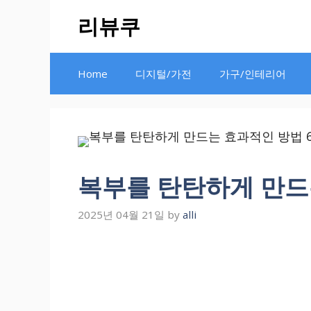
Skip
리뷰쿠
to
content
Home
디지털/가전
가구/인테리어
복부를 탄탄하게 만드
2025년 04월 21일
by
alli