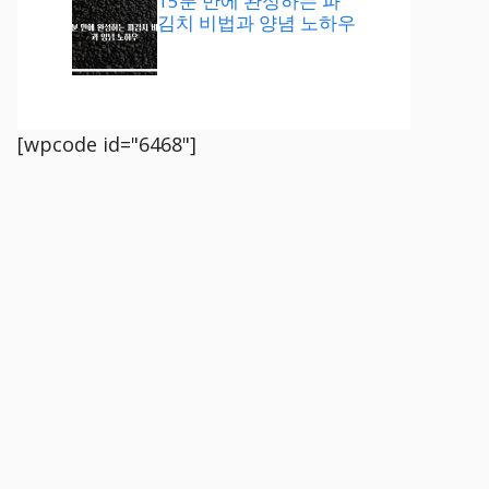
15분 만에 완성하는 파
김치 비법과 양념 노하우
[wpcode id="6468"]