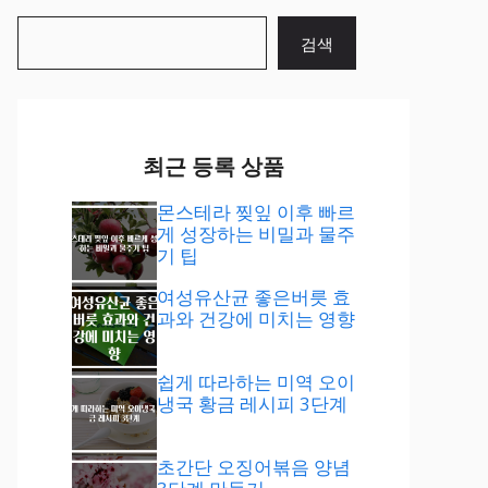
검
검색
색
최근 등록 상품
몬스테라 찢잎 이후 빠르
게 성장하는 비밀과 물주
기 팁
여성유산균 좋은버릇 효
과와 건강에 미치는 영향
쉽게 따라하는 미역 오이
냉국 황금 레시피 3단계
초간단 오징어볶음 양념