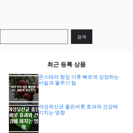
검
검색
색
최근 등록 상품
몬스테라 찢잎 이후 빠르게 성장하는
비밀과 물주기 팁
여성유산균 좋은버릇 효과와 건강에
미치는 영향