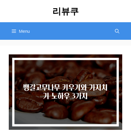
Skip
리뷰쿠
to
content
Menu