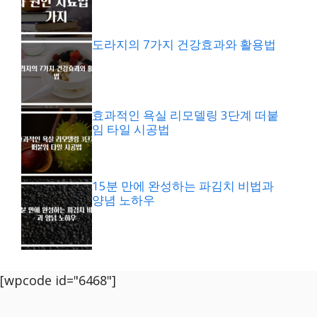
도라지의 7가지 건강효과와 활용법
효과적인 욕실 리모델링 3단계 떠붙
임 타일 시공법
15분 만에 완성하는 파김치 비법과
양념 노하우
[wpcode id="6468"]