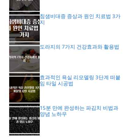
침샘비대증 증상과 원인 치료법 3가
지
도라지의 7가지 건강효과와 활용법
효과적인 욕실 리모델링 3단계 떠붙
임 타일 시공법
15분 만에 완성하는 파김치 비법과
양념 노하우