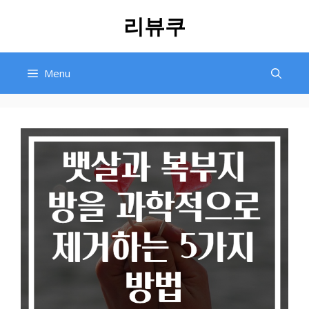
Skip
리뷰쿠
to
content
Menu