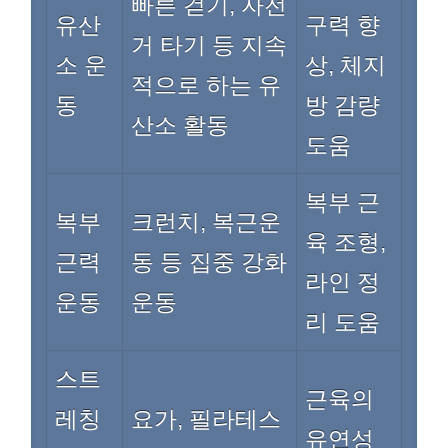
빠른 걷기, 자전
유산
구력 향
거 타기 등 지속
소 운
상, 체지
적으로 하는 유
동
방 감량
산소 활동
도움
복부 근
복부
크런치, 복근운
육 조형,
근력
동 등 집중 강화
라인 정
운동
운동
리 도움
스트
근육의
레칭
요가, 필라테스
유연성