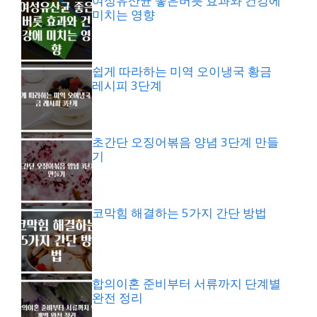
여성유산균 좋은버릇 효과와 건강에
미치는 영향
쉽게 따라하는 미역 오이냉국 황금
레시피 3단계
초간단 오징어볶음 양념 3단계 만들
기
코막힘 해결하는 5가지 간단 방법
합의이혼 준비부터 서류까지 단계별
완전 정리