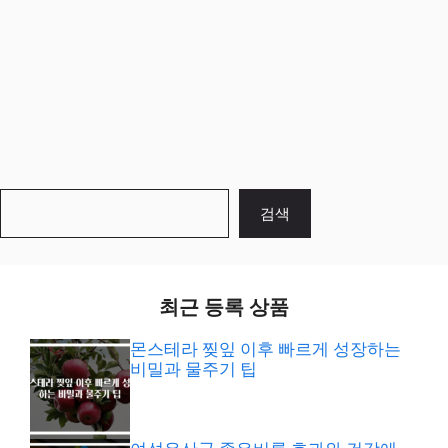
검
검색
색
최근 등록 상품
몬스테라 찢잎 이후 빠르게 성장하는
비밀과 물주기 팁