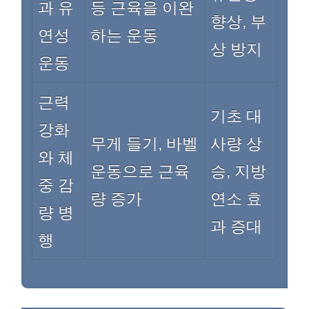
과 유
등 근육을 이완
향상, 부
연성
하는 운동
상 방지
운동
근력
기초 대
강화
무게 들기, 바벨
사량 상
와 체
운동으로 근육
승, 지방
중 감
량 증가
연소 효
량 병
과 증대
행