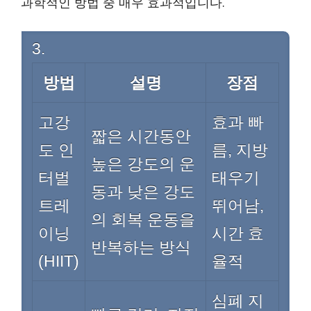
과학적인 방법 중 매우 효과적입니다.
3.
방법
설명
장점
고강
효과 빠
짧은 시간동안
도 인
름, 지방
높은 강도의 운
터벌
태우기
동과 낮은 강도
트레
뛰어남,
의 회복 운동을
이닝
시간 효
반복하는 방식
(HIIT)
율적
심폐 지