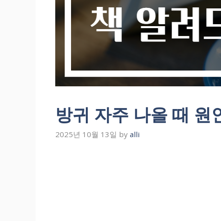
방귀 자주 나올 때 
2025년 10월 13일
by
alli