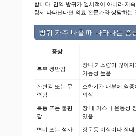
합니다. 만약 방귀가 일시적이 아니라 지속
함께 나타난다면 의료 전문가와 상담하는 
방귀 자주 나올 때 나타나는 증
증상
장내 가스량이 많아지고
복부 팽만감
가능성 높음
잔변감 또는 무
소화기관 내부에 염증이
력감
의심
복통 또는 불편
장 내 가스나 운동성 
감
있음
변비 또는 설사
장운동 이상이나 장내 