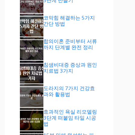
3단계 만들기
코막힘 해결하는 5가지
간단 방법
합의이혼 준비부터 서류
까지 단계별 완전 정리
침샘비대증 증상과 원인
치료법 3가지
도라지의 7가지 건강효
과와 활용법
효과적인 욕실 리모델링
3단계 떠붙임 타일 시공
법