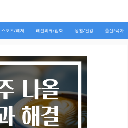
스포츠/레저
패션의류/잡화
생활/건강
출산/육아