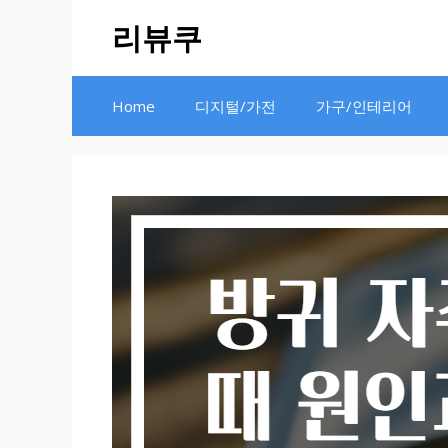
Skip
리뷰쿠
to
content
Home
디지털/가전
가구/인테리어