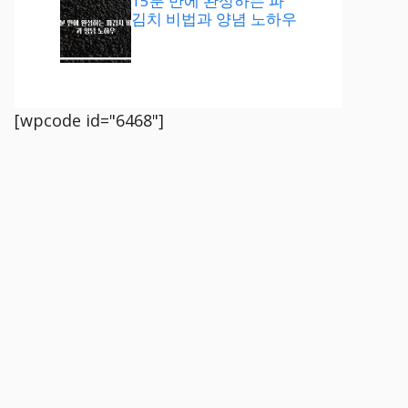
15분 만에 완성하는 파
김치 비법과 양념 노하우
[wpcode id="6468"]