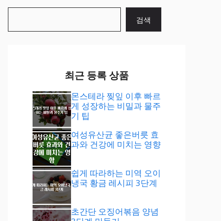
검
검색
색
최근 등록 상품
몬스테라 찢잎 이후 빠르
게 성장하는 비밀과 물주
기 팁
여성유산균 좋은버릇 효
과와 건강에 미치는 영향
쉽게 따라하는 미역 오이
냉국 황금 레시피 3단계
초간단 오징어볶음 양념