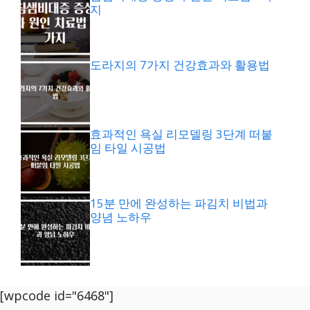
지
도라지의 7가지 건강효과와 활용법
효과적인 욕실 리모델링 3단계 떠붙
임 타일 시공법
15분 만에 완성하는 파김치 비법과
양념 노하우
[wpcode id="6468"]