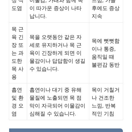
성 식
이물감, 가래와 함께 목
느낌, 가글
도염
이 따가운 증상이 나타
후에도 증상
납니다.
지속
목 근
육 긴
목을 오랫동안 같은 자
목에 뻣뻣함
장 또
세로 유지하거나 목 근
이나 통증,
는 과
육이 긴장하게 되면 이
움직일 때
도한
물감이나 답답함이 생길
불편감 동반
목 사
수 있습니다.
용
흡연
흡연이나 대기 중 유해
목이 거칠거
및 환
물질에 노출되면 목 점
나 건조한
경 오
막이 자극되어 이물감이
느낌, 반복
염
심해질 수 있습니다.
적인 기침