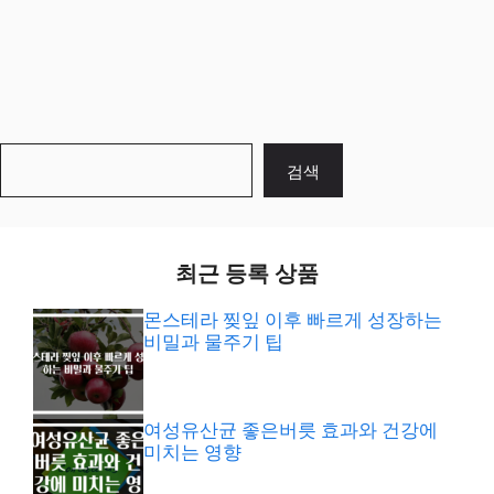
검
검색
색
최근 등록 상품
몬스테라 찢잎 이후 빠르게 성장하는
비밀과 물주기 팁
여성유산균 좋은버릇 효과와 건강에
미치는 영향