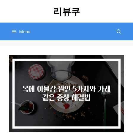
Skip
리뷰쿠
to
content
Menu