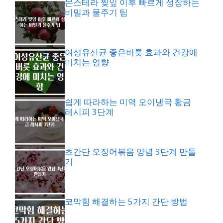
몬스테라 찢잎 이후 빠르게 성장하는
비밀과 물주기 팁
여성유산균 좋은버릇 효과와 건강에
미치는 영향
쉽게 따라하는 미역 오이냉국 황금
레시피 3단계
초간단 오징어볶음 양념 3단계 만들
기
코막힘 해결하는 5가지 간단 방법