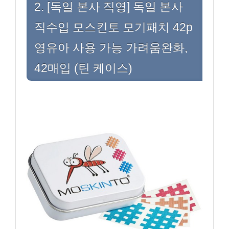
2. [독일 본사 직영] 독일 본사
직수입 모스킨토 모기패치 42p
영유아 사용 가능 가려움완화,
42매입 (틴 케이스)