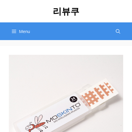
Skip
리뷰쿠
to
content
Menu