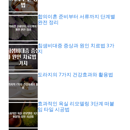
합의이혼 준비부터 서류까지 단계별
완전 정리
침샘비대증 증상과 원인 치료법 3가
지
도라지의 7가지 건강효과와 활용법
효과적인 욕실 리모델링 3단계 떠붙
임 타일 시공법