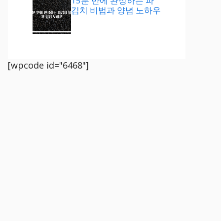
15분 만에 완성하는 파
김치 비법과 양념 노하우
[wpcode id="6468"]