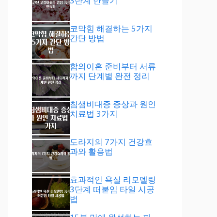
3단계 만들기
코막힘 해결하는 5가지
간단 방법
합의이혼 준비부터 서류
까지 단계별 완전 정리
침샘비대증 증상과 원인
치료법 3가지
도라지의 7가지 건강효
과와 활용법
효과적인 욕실 리모델링
3단계 떠붙임 타일 시공
법