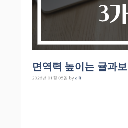
면역력 높이는 귤과보
2026년 01월 05일
by
alli