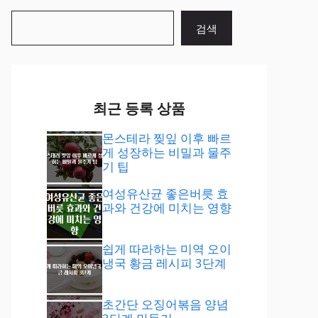
검
검색
색
최근 등록 상품
몬스테라 찢잎 이후 빠르
게 성장하는 비밀과 물주
기 팁
여성유산균 좋은버릇 효
과와 건강에 미치는 영향
쉽게 따라하는 미역 오이
냉국 황금 레시피 3단계
초간단 오징어볶음 양념