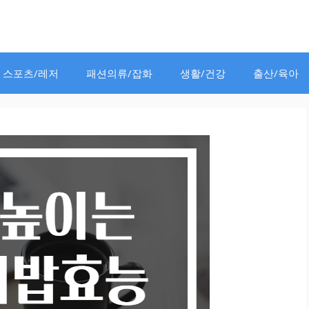
스포츠/레저
패션의류/잡화
생활/건강
출산/육아