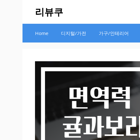
Skip
리뷰쿠
to
content
Home
디지털/가전
가구/인테리어