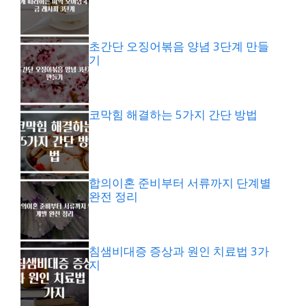
초간단 오징어볶음 양념 3단계 만들
기
코막힘 해결하는 5가지 간단 방법
합의이혼 준비부터 서류까지 단계별
완전 정리
침샘비대증 증상과 원인 치료법 3가
지