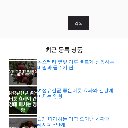
검
검색
색
최근 등록 상품
몬스테라 찢잎 이후 빠르게 성장하는
비밀과 물주기 팁
여성유산균 좋은버릇 효과와 건강에
미치는 영향
쉽게 따라하는 미역 오이냉국 황금
레시피 3단계