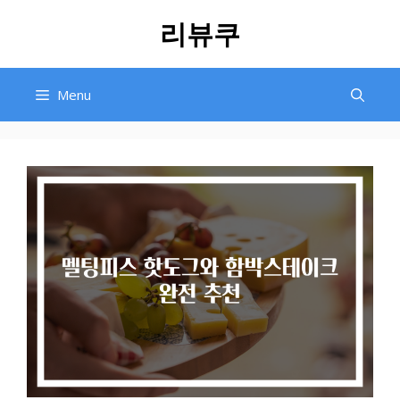
Skip
리뷰쿠
to
content
Menu