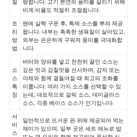
질
랑합니다. 고기 본연의 풍미를 살리기 위해
비계 비율도 적절히 조절됩니다.
조
팬에 살짝 구운 후, 특제 소스를 뿌려 제공
리
됩니다. 내부는 촉촉한 생육질이 살아있고,
방
외부는 은은하게 구워져 풍미를 극대화합
법
니다.
버터와 양파를 넣고 천천히 끓인 소스는
소
깊은 맛과 감칠맛을 선사하며, 감자 또는
스
야채와 함께 곁들여질 때 최고의 조화를
특
이룹니다. 여러 가지 소스를 선택할 수 있
징
는데, 대표적으로 갈릭 소스, 데미글라스
소스, 각종 베이스 소스가 인기입니다.
서
일반적으로 뜨거운 판 위에 제공되어 먹는
비
재미가 있으며, 일부 곳은 세트 메뉴로 밥
스
또는 면 요리와 함께 제공되어 풍성한 식