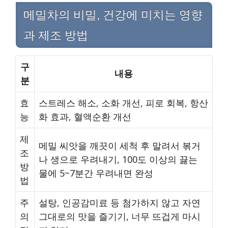
메밀차의 비밀, 건강에 미치는 영향
과 제조 방법
구
내용
분
효
스트레스 해소, 소화 개선, 피로 회복, 항산
능
화 효과, 혈액순환 개선
제
메밀 씨앗을 깨끗이 세척 후 말려서 볶거
조
나 생으로 우려내기, 100도 이상의 끓는
방
물에 5~7분간 우려내면 완성
법
주
설탕, 인공감미료 등 첨가하지 않고 자연
의
그대로의 맛을 즐기기, 너무 뜨겁게 마시