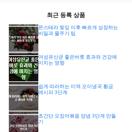
최근 등록 상품
몬스테라 찢잎 이후 빠르게 성장하는
비밀과 물주기 팁
여성유산균 좋은버릇 효과와 건강에
미치는 영향
쉽게 따라하는 미역 오이냉국 황금
레시피 3단계
초간단 오징어볶음 양념 3단계 만들
기