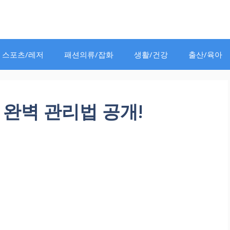
스포츠/레저
패션의류/잡화
생활/건강
출산/육아
완벽 관리법 공개!