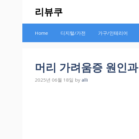
Skip
리뷰쿠
to
content
Home
디지털/가전
가구/인테리어
머리 가려움증 원인과 
2025년 06월 18일
by
alli