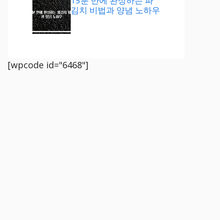
15분 만에 완성하는 파
김치 비법과 양념 노하우
[wpcode id="6468"]