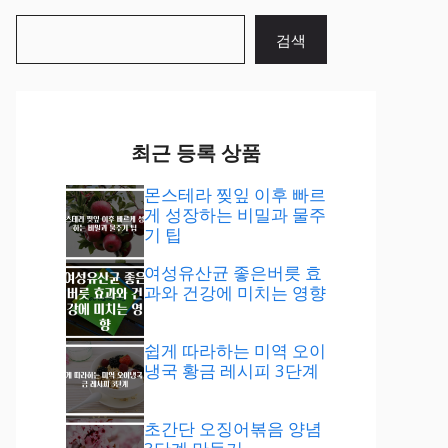
검
검색
색
최근 등록 상품
몬스테라 찢잎 이후 빠르
게 성장하는 비밀과 물주
기 팁
여성유산균 좋은버릇 효
과와 건강에 미치는 영향
쉽게 따라하는 미역 오이
냉국 황금 레시피 3단계
초간단 오징어볶음 양념