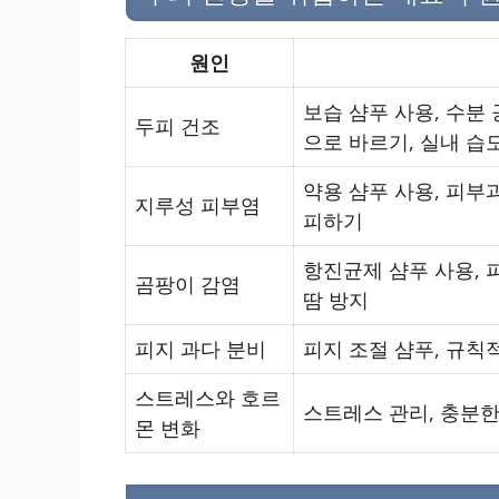
원인
보습 샴푸 사용, 수분
두피 건조
으로 바르기, 실내 습
약용 샴푸 사용, 피부
지루성 피부염
피하기
항진균제 샴푸 사용, 
곰팡이 감염
땀 방지
피지 과다 분비
피지 조절 샴푸, 규칙
스트레스와 호르
스트레스 관리, 충분한
몬 변화