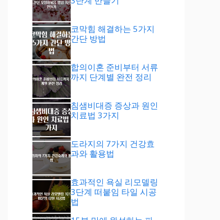
3단계 만들기
코막힘 해결하는 5가지
간단 방법
합의이혼 준비부터 서류
까지 단계별 완전 정리
침샘비대증 증상과 원인
치료법 3가지
도라지의 7가지 건강효
과와 활용법
효과적인 욕실 리모델링
3단계 떠붙임 타일 시공
법