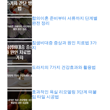
합의이혼 준비부터 서류까지 단계별
완전 정리
침샘비대증 증상과 원인 치료법 3가
지
도라지의 7가지 건강효과와 활용법
효과적인 욕실 리모델링 3단계 떠붙
임 타일 시공법