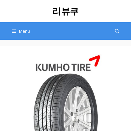
Skip
리뷰쿠
to
content
Menu