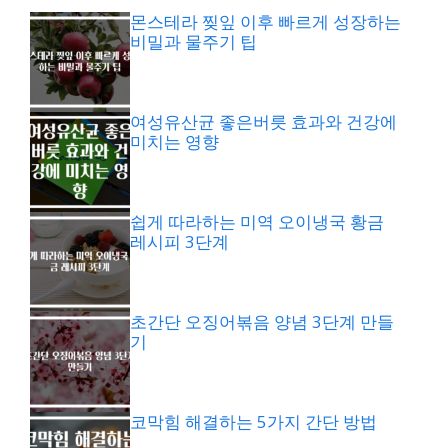
몬스테라 찢잎 이후 빠르게 성장하는
비밀과 물주기 팁
여성유산균 좋은버릇 효과와 건강에
미치는 영향
쉽게 따라하는 미역 오이냉국 황금
레시피 3단계
초간단 오징어볶음 양념 3단계 만들
기
코막힘 해결하는 5가지 간단 방법