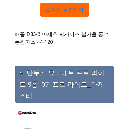
최저가 보러가기
배꼽 D83-3 마제호 빅사이즈 봄가을 롱 쉬
폰원피스 44-120
4. 만두카 요가매트 프로 라이
트 9종, 07. 프로 라이트_마제
스티