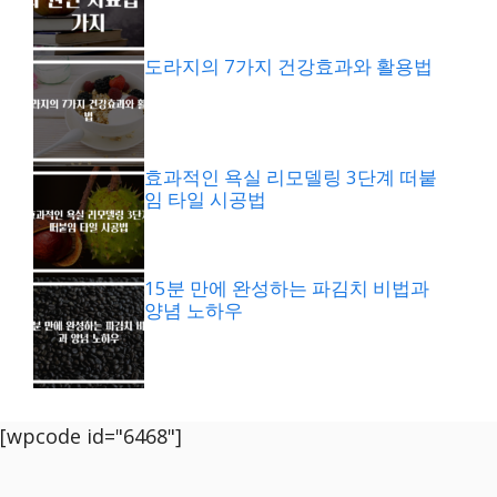
도라지의 7가지 건강효과와 활용법
효과적인 욕실 리모델링 3단계 떠붙
임 타일 시공법
15분 만에 완성하는 파김치 비법과
양념 노하우
[wpcode id="6468"]