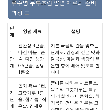
류수영 두부조림 양념 재료와 준비
과정 표
단
양념 재료
설명
계
진간장 3큰술,
기본 국물의 간을 맞추는
1
다진 마늘 1큰
단계로, 간장의 깊은 맛과
단
술, 다진 생강
달콤함, 마늘과 생강의 은
계
0.5큰술, 설탕
은한 향이 배어 있도록 합
1큰술
니다.
풍미를 더하는 재료들로,
멸치 육수 1컵,
육수와 고춧가루는 특유
2
고춧가루 1큰
의 감칠맛과 매콤함을, 참
단
술, 참기름 1작
기름과 건새우 가루는 고
계
은술, 건새우
소함과 깊은 맛을 더해줍