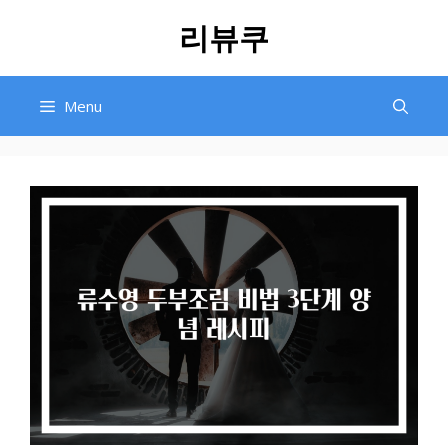
Skip
리뷰쿠
to
content
Menu