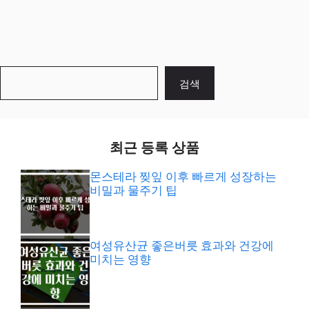
검
검색
색
최근 등록 상품
몬스테라 찢잎 이후 빠르게 성장하는
비밀과 물주기 팁
여성유산균 좋은버릇 효과와 건강에
미치는 영향