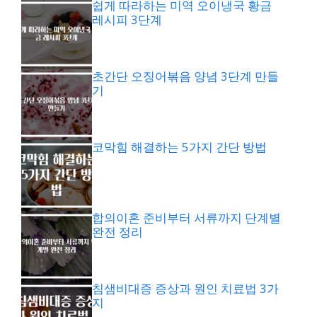
쉽게 따라하는 미역 오이냉국 황금
레시피 3단계
초간단 오징어볶음 양념 3단계 만들
기
코막힘 해결하는 5가지 간단 방법
합의이혼 준비부터 서류까지 단계별
완전 정리
침샘비대증 증상과 원인 치료법 3가
지