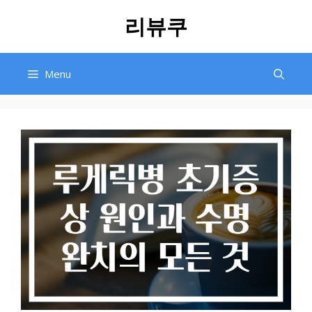
Skip
리뷰쿠
to
content
Menu