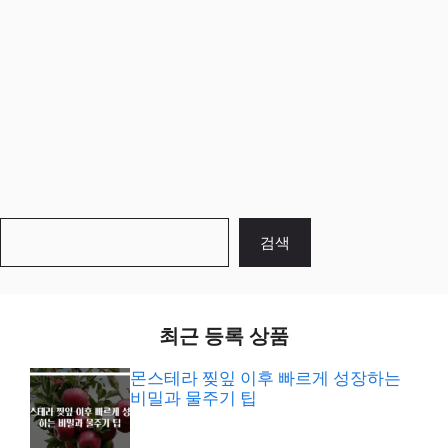
검
검색
색
최근 등록 상품
몬스테라 찢잎 이후 빠르게 성장하는
비밀과 물주기 팁