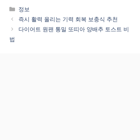
Categories
정보
즉시 활력 올리는 기력 회복 보충식 추천
다이어트 원팬 통밀 또띠아 양배추 토스트 비
법