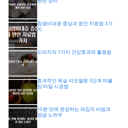
완전 정리
침샘비대증 증상과 원인 치료법 3가
지
도라지의 7가지 건강효과와 활용법
효과적인 욕실 리모델링 3단계 떠붙
임 타일 시공법
15분 만에 완성하는 파김치 비법과
양념 노하우