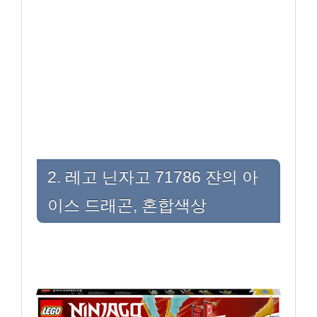
2. 레고 닌자고 71786 쟌의 아
이스 드래곤, 혼합색상