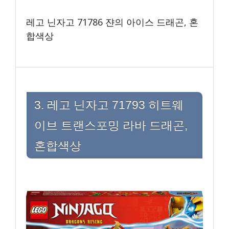
레고 닌자고 71786 쟌의 아이스 드래곤, 혼
합색상
3. 레고 닌자고 71793 히트웨
이브 트랜스포밍 라바 드래곤,
혼합색상