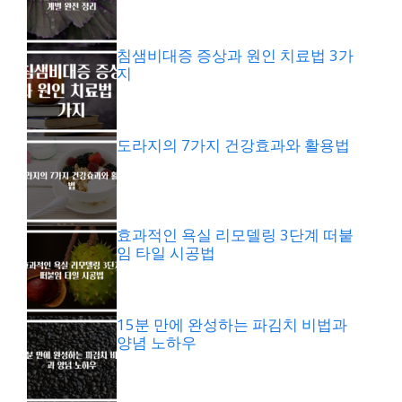
침샘비대증 증상과 원인 치료법 3가
지
도라지의 7가지 건강효과와 활용법
효과적인 욕실 리모델링 3단계 떠붙
임 타일 시공법
15분 만에 완성하는 파김치 비법과
양념 노하우