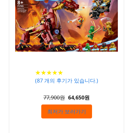
★
★
★
★
★
★
★
★
★
★
(
87
개의 후기가 있습니다.)
77,900원
64,650원
최저가 보러가기