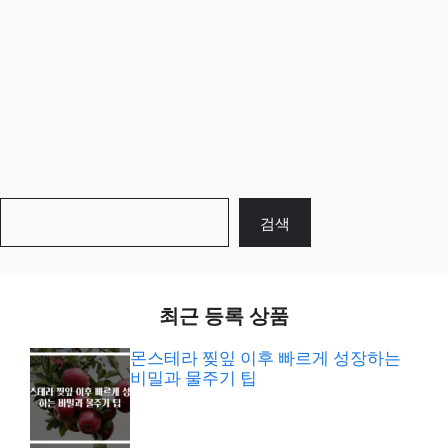
검
검색
색
최근 등록 상품
몬스테라 찢잎 이후 빠르게 성장하는
비밀과 물주기 팁