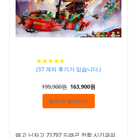
★
★
★
★
★
★
★
★
★
★
(
37
개의 후기가 있습니다.)
199,900원
163,900원
최저가 보러가기
레고 닌자고 71797 드래곤 전함 시간과의