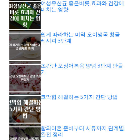
여성유산균 좋은버릇 효과와 건강에
미치는 영향
쉽게 따라하는 미역 오이냉국 황금
레시피 3단계
초간단 오징어볶음 양념 3단계 만들
기
코막힘 해결하는 5가지 간단 방법
합의이혼 준비부터 서류까지 단계별
완전 정리