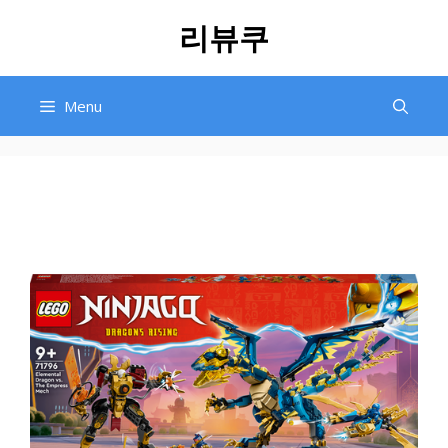
Skip
리뷰쿠
to
content
Menu