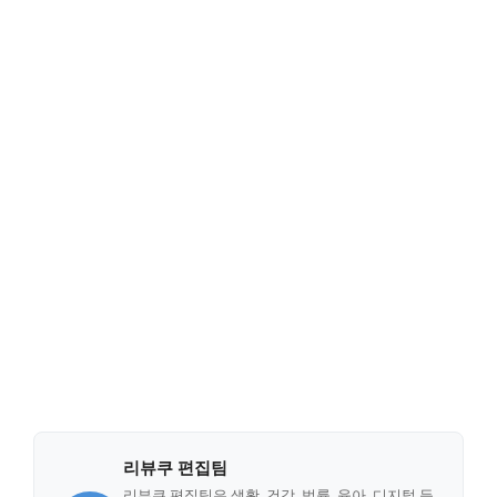
리뷰쿠 편집팀
리뷰쿠 편집팀은 생활, 건강, 법률, 육아, 디지털 등