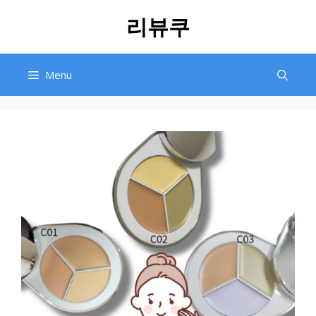
Skip
리뷰쿠
to
content
Menu