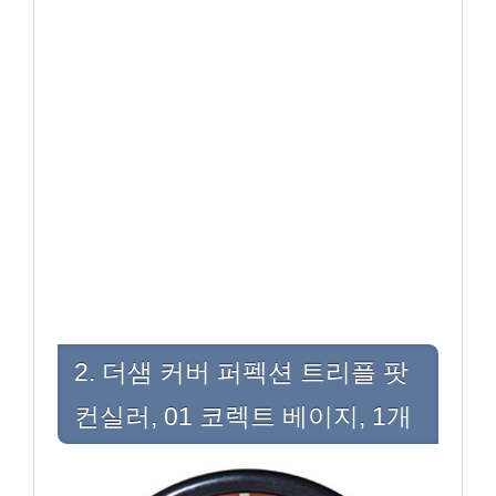
2. 더샘 커버 퍼펙션 트리플 팟
컨실러, 01 코렉트 베이지, 1개