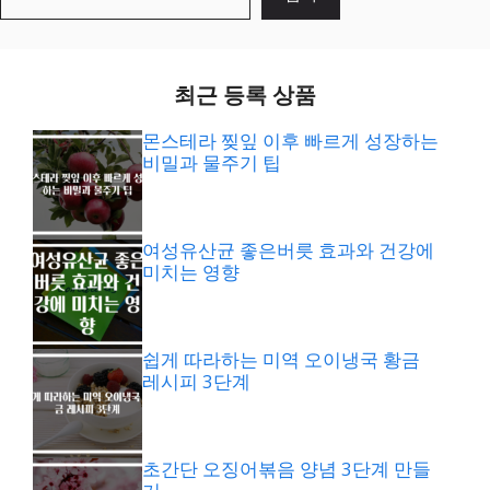
색
최근 등록 상품
몬스테라 찢잎 이후 빠르게 성장하는
비밀과 물주기 팁
여성유산균 좋은버릇 효과와 건강에
미치는 영향
쉽게 따라하는 미역 오이냉국 황금
레시피 3단계
초간단 오징어볶음 양념 3단계 만들