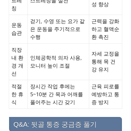
트레
스트레칭을 실천
성 향상
칭
걷기, 수영 또는 요가 같
근력을 강화
운동
은 운동을 주기적으로
하고 혈액순
습관
수행
환 촉진
직장
자세 교정을
내 환
인체공학적 의자 사용,
통해 목 건
경 개
모니터 높이 조절
강 유지
선
적절
장시간 작업 후에는
근육 피로를
한 휴
5~10분 간 목과 어깨를
예방하고 통
식
풀어주는 시간 갖기
증 방지
Q&A: 뒷골 통증 궁금증 풀기