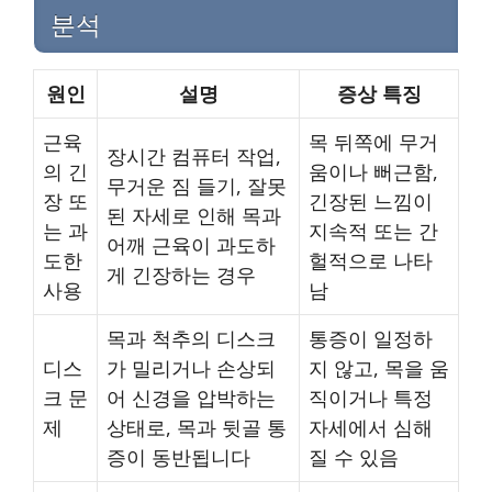
분석
원인
설명
증상 특징
근육
목 뒤쪽에 무거
장시간 컴퓨터 작업,
의 긴
움이나 뻐근함,
무거운 짐 들기, 잘못
장 또
긴장된 느낌이
된 자세로 인해 목과
는 과
지속적 또는 간
어깨 근육이 과도하
도한
헐적으로 나타
게 긴장하는 경우
사용
남
목과 척추의 디스크
통증이 일정하
디스
가 밀리거나 손상되
지 않고, 목을 움
크 문
어 신경을 압박하는
직이거나 특정
제
상태로, 목과 뒷골 통
자세에서 심해
증이 동반됩니다
질 수 있음