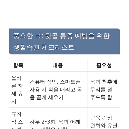
중요한 표: 뒷골 통증 예방을 위한
생활습관 체크리스트
항목
내용
필요성
올바
컴퓨터 작업, 스마트폰
목과 척추에
른 자
사용 시 턱을 내리고 목
무리를 덜
세 유
을 곧게 세우기
주도록 함
지
규칙
근육 긴장
적 스
하루 2~3회, 목과 어깨
완화와 유연