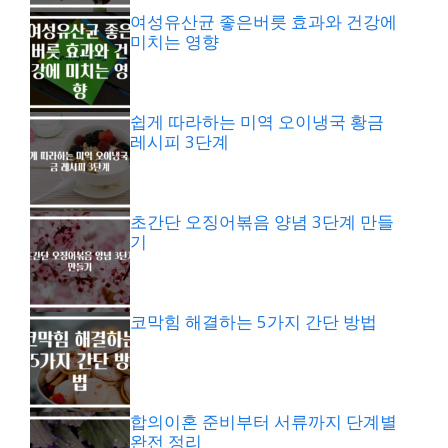
여성유산균 좋은버릇 효과와 건강에
미치는 영향
쉽게 따라하는 미역 오이냉국 황금
레시피 3단계
초간단 오징어볶음 양념 3단계 만들
기
코막힘 해결하는 5가지 간단 방법
합의이혼 준비부터 서류까지 단계별
완전 정리