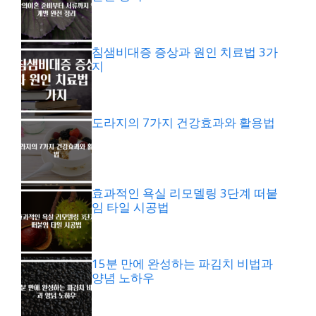
침샘비대증 증상과 원인 치료법 3가
지
도라지의 7가지 건강효과와 활용법
효과적인 욕실 리모델링 3단계 떠붙
임 타일 시공법
15분 만에 완성하는 파김치 비법과
양념 노하우