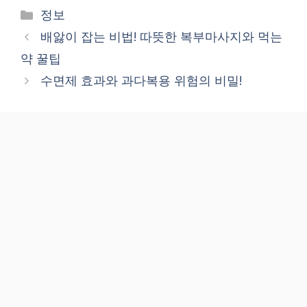
Categories
정보
배앓이 잡는 비법! 따뜻한 복부마사지와 먹는
약 꿀팁
수면제 효과와 과다복용 위험의 비밀!