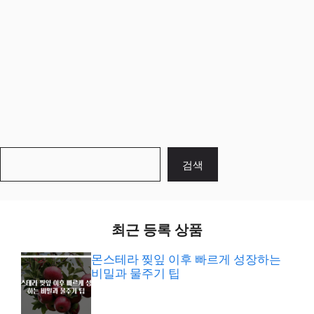
검
검색
색
최근 등록 상품
몬스테라 찢잎 이후 빠르게 성장하는
비밀과 물주기 팁