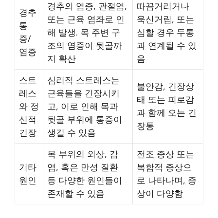
경추의 염증, 관절염,
따끔거리거나
경추
또는 근육 염좌로 인
욱신거림, 또는
통
해 발생. 목 주변 구
심할 경우 두통
증/
조의 염증이 뒷골까
과 연계될 수 있
염증
지 확산
음
스트
심리적 스트레스는
불안감, 긴장상
레스
근육들을 긴장시키
태 또는 피로감
와 정
고, 이로 인해 목과
과 함께 오는 긴
신적
뒷골 부위에 통증이
장통
긴장
생길 수 있음
목 부위의 외상, 감
전조 증상 또는
기타
염, 혹은 만성 질환
복합적 증상으
원인
등 다양한 원인들이
로 나타나며, 증
존재할 수 있음
상이 다양함