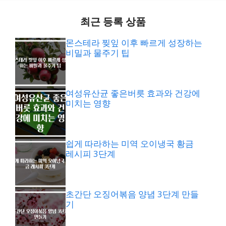
최근 등록 상품
몬스테라 찢잎 이후 빠르게 성장하는
비밀과 물주기 팁
여성유산균 좋은버릇 효과와 건강에
미치는 영향
쉽게 따라하는 미역 오이냉국 황금
레시피 3단계
초간단 오징어볶음 양념 3단계 만들
기