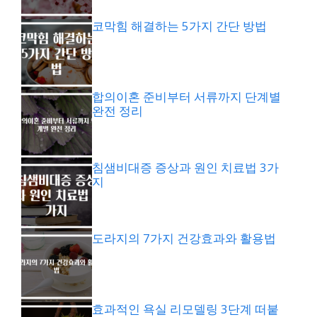
코막힘 해결하는 5가지 간단 방법
합의이혼 준비부터 서류까지 단계별
완전 정리
침샘비대증 증상과 원인 치료법 3가
지
도라지의 7가지 건강효과와 활용법
효과적인 욕실 리모델링 3단계 떠붙