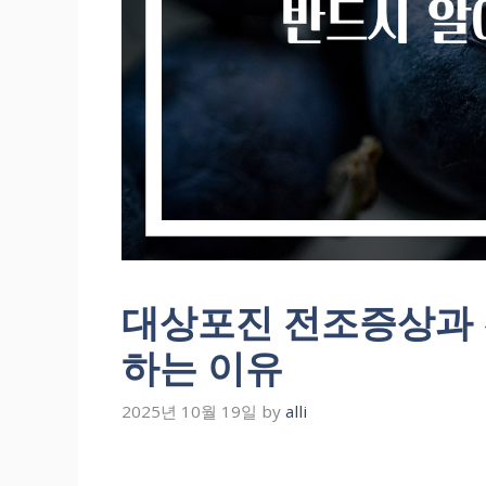
대상포진 전조증상과 
하는 이유
2025년 10월 19일
by
alli