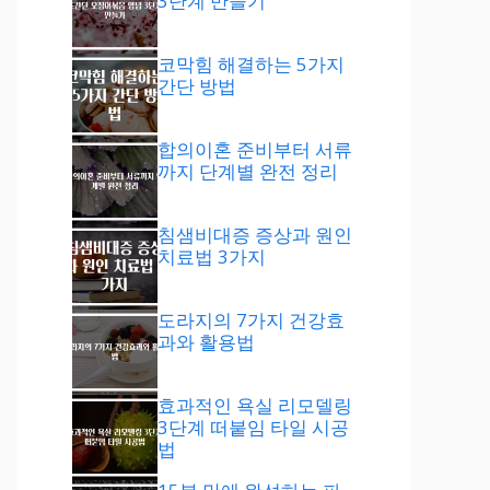
3단계 만들기
코막힘 해결하는 5가지
간단 방법
합의이혼 준비부터 서류
까지 단계별 완전 정리
침샘비대증 증상과 원인
치료법 3가지
도라지의 7가지 건강효
과와 활용법
효과적인 욕실 리모델링
3단계 떠붙임 타일 시공
법