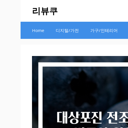
Skip
리뷰쿠
to
content
Home
디지털/가전
가구/인테리어