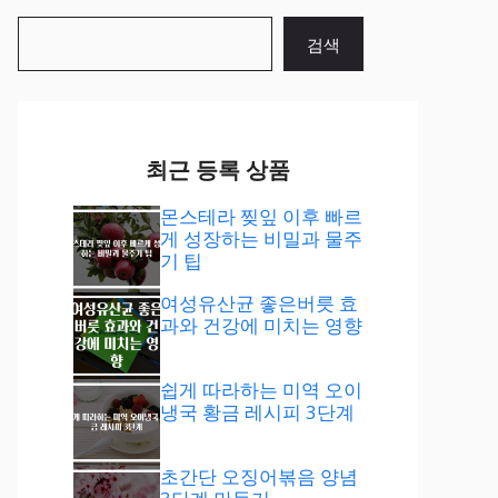
검
검색
색
최근 등록 상품
몬스테라 찢잎 이후 빠르
게 성장하는 비밀과 물주
기 팁
여성유산균 좋은버릇 효
과와 건강에 미치는 영향
쉽게 따라하는 미역 오이
냉국 황금 레시피 3단계
초간단 오징어볶음 양념