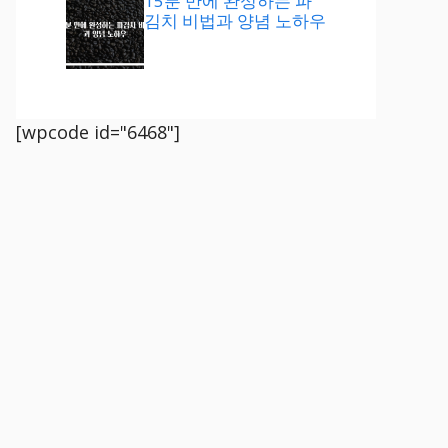
15분 만에 완성하는 파
김치 비법과 양념 노하우
[wpcode id="6468"]