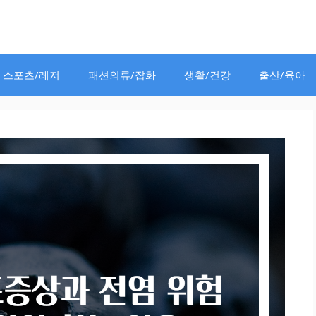
스포츠/레저
패션의류/잡화
생활/건강
출산/육아