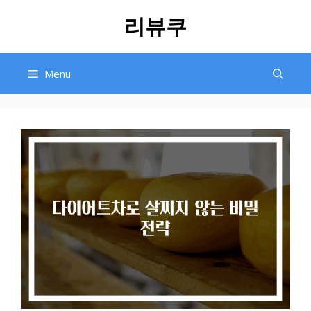
Skip
리뷰쿠
to
content
Menu