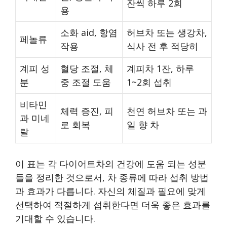
잔씩 하루 2회
용
소화 aid, 항염
허브차 또는 생강차,
페놀류
작용
식사 전 후 적당히
계피 성
혈당 조절, 체
계피차 1잔, 하루
분
중 조절 도움
1~2회 섭취
비타민
체력 증진, 피
천연 허브차 또는 과
과 미네
로 회복
일 향 차
랄
이 표는 각 다이어트차의 건강에 도움 되는 성분
들을 정리한 것으로서, 차 종류에 따라 섭취 방법
과 효과가 다릅니다. 자신의 체질과 필요에 맞게
선택하여 적절하게 섭취한다면 더욱 좋은 효과를
기대할 수 있습니다.