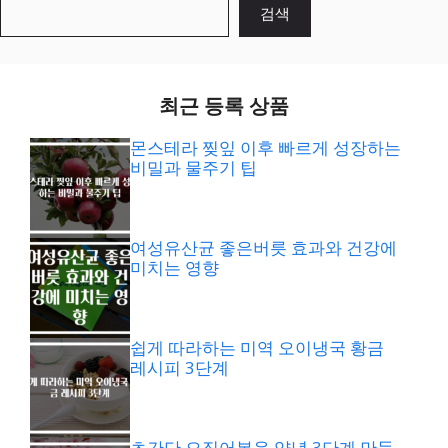
검
검색
색
최근 등록 상품
몬스테라 찢잎 이후 빠르게 성장하는
비밀과 물주기 팁
여성유산균 좋은버릇 효과와 건강에
미치는 영향
쉽게 따라하는 미역 오이냉국 황금
레시피 3단계
초간단 오징어볶음 양념 3단계 만들