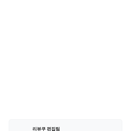
리뷰쿠 편집팀