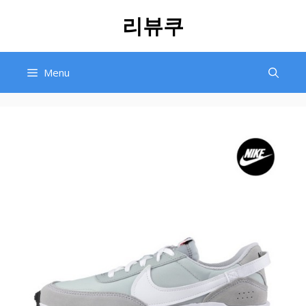
Skip
리뷰쿠
to
content
Menu