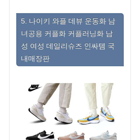
5. 나이키 와플 데뷰 운동화 남
녀공용 커플화 커플러닝화 남
성 여성 데일리슈즈 인싸템 국
내매장판