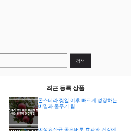
검
검색
색
최근 등록 상품
몬스테라 찢잎 이후 빠르게 성장하는
비밀과 물주기 팁
여성유산균 좋은버릇 효과와 건강에