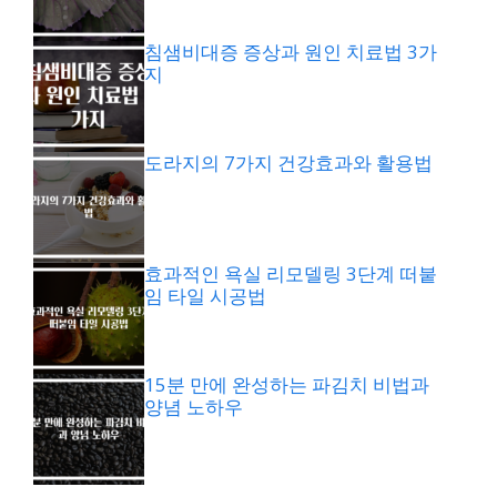
침샘비대증 증상과 원인 치료법 3가
지
도라지의 7가지 건강효과와 활용법
효과적인 욕실 리모델링 3단계 떠붙
임 타일 시공법
15분 만에 완성하는 파김치 비법과
양념 노하우