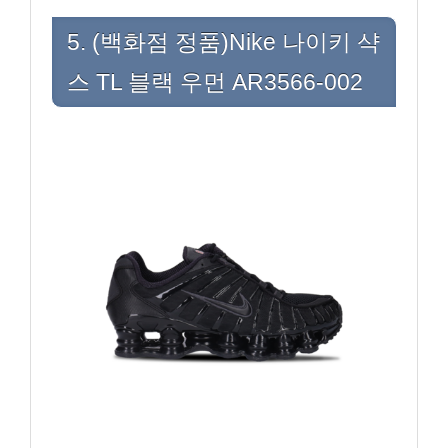
5. (백화점 정품)Nike 나이키 샥
스 TL 블랙 우먼 AR3566-002