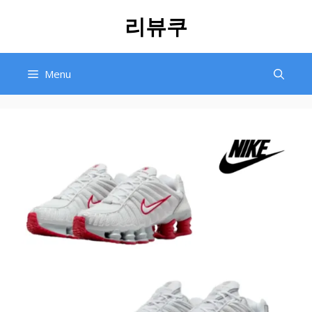
Skip
리뷰쿠
to
content
Menu