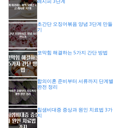
레시피 3단계
초간단 오징어볶음 양념 3단계 만들
기
코막힘 해결하는 5가지 간단 방법
합의이혼 준비부터 서류까지 단계별
완전 정리
침샘비대증 증상과 원인 치료법 3가
지