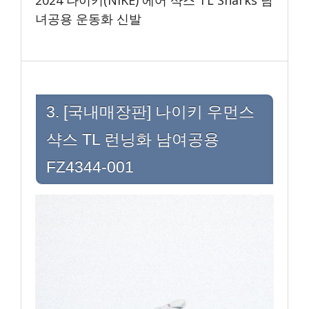
2024 나이키(NIKE) 에어 샥스 TL Sharks 남
녀공용 운동화 신발
3. [국내매장판] 나이키 우먼스
샥스 TL 런닝화 남여공용
FZ4344-001