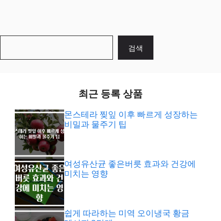
검
검색
색
최근 등록 상품
몬스테라 찢잎 이후 빠르게 성장하는
비밀과 물주기 팁
여성유산균 좋은버릇 효과와 건강에
미치는 영향
쉽게 따라하는 미역 오이냉국 황금