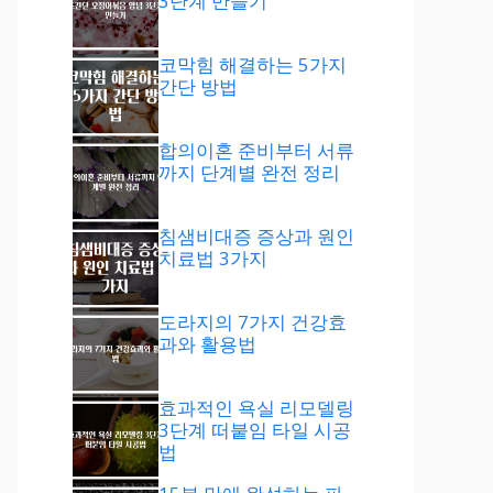
3단계 만들기
코막힘 해결하는 5가지
간단 방법
합의이혼 준비부터 서류
까지 단계별 완전 정리
침샘비대증 증상과 원인
치료법 3가지
도라지의 7가지 건강효
과와 활용법
효과적인 욕실 리모델링
3단계 떠붙임 타일 시공
법