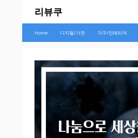
Skip
리뷰쿠
to
content
Home
디지털/가전
가구/인테리어