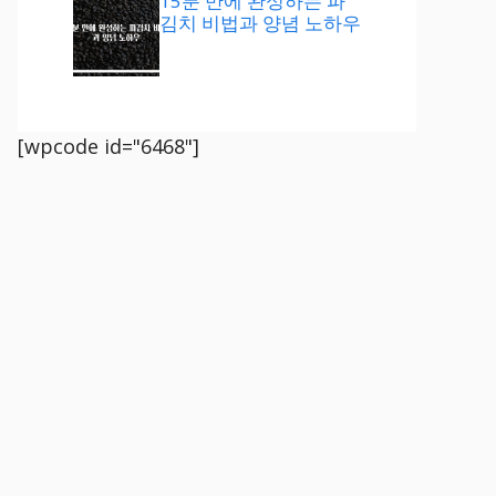
15분 만에 완성하는 파
김치 비법과 양념 노하우
[wpcode id="6468"]