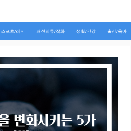
스포츠/레저
패션의류/잡화
생활/건강
출산/육아