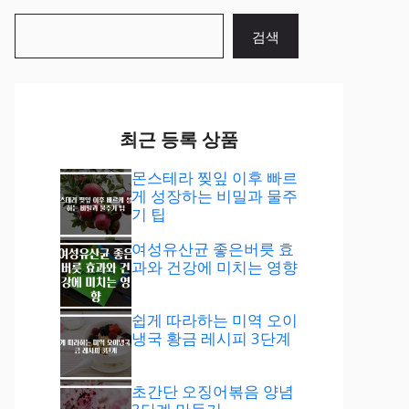
검
검색
색
최근 등록 상품
몬스테라 찢잎 이후 빠르
게 성장하는 비밀과 물주
기 팁
여성유산균 좋은버릇 효
과와 건강에 미치는 영향
쉽게 따라하는 미역 오이
냉국 황금 레시피 3단계
초간단 오징어볶음 양념