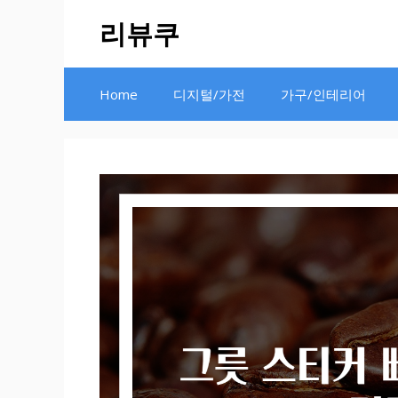
Skip
리뷰쿠
to
content
Home
디지털/가전
가구/인테리어