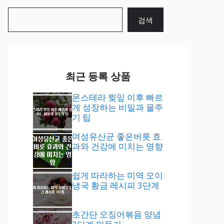
검
검색
색
최근 등록 상품
몬스테라 찢잎 이후 빠르
게 성장하는 비밀과 물주
기 팁
여성유산균 좋은버릇 효
과와 건강에 미치는 영향
쉽게 따라하는 미역 오이
냉국 황금 레시피 3단계
초간단 오징어볶음 양념