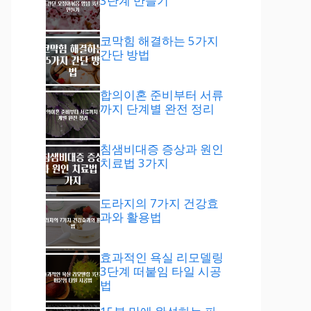
3단계 만들기
코막힘 해결하는 5가지
간단 방법
합의이혼 준비부터 서류
까지 단계별 완전 정리
침샘비대증 증상과 원인
치료법 3가지
도라지의 7가지 건강효
과와 활용법
효과적인 욕실 리모델링
3단계 떠붙임 타일 시공
법