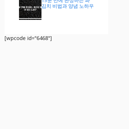
15분 만에 완성하는 파
김치 비법과 양념 노하우
[wpcode id="6468"]