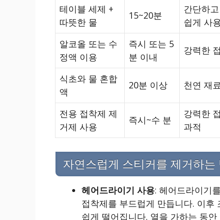
테이블 세제 +
간단하고
15~20분
따뜻한 물
쉽게 사용
알코올 또는 수
즉시 또는 5
강력한 
정액 이용
분 이내
식초와 물 혼합
20분 이상
천연 재
액
전용 접착제 제
강력한 
즉시~수 분
거제 사용
과적
자연스럽게 스티커를 제거하는 
헤어드라이기 사용
: 헤어드라이기를
접착제를 부드럽게 만듭니다. 이후
쉽게 떨어집니다. 열을 가하는 동안