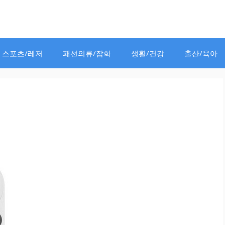
스포츠/레저
패션의류/잡화
생활/건강
출산/육아