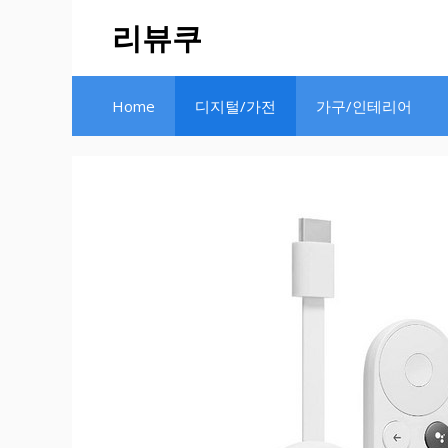
Skip
리뷰쿠
to
content
Home
디지털/가전
가구/인테리어