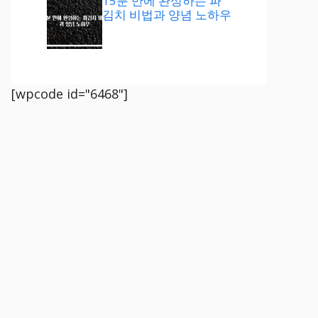
15분 만에 완성하는 파
김치 비법과 양념 노하우
[wpcode id="6468"]