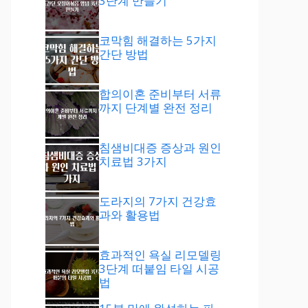
3단계 만들기
코막힘 해결하는 5가지
간단 방법
합의이혼 준비부터 서류
까지 단계별 완전 정리
침샘비대증 증상과 원인
치료법 3가지
도라지의 7가지 건강효
과와 활용법
효과적인 욕실 리모델링
3단계 떠붙임 타일 시공
법