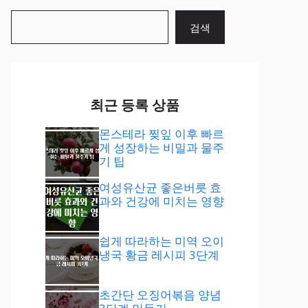
검
검색
색
최근 등록 상품
몬스테라 찢잎 이후 빠르
게 성장하는 비밀과 물주
기 팁
여성유산균 좋은버릇 효
과와 건강에 미치는 영향
쉽게 따라하는 미역 오이
냉국 황금 레시피 3단계
초간단 오징어볶음 양념