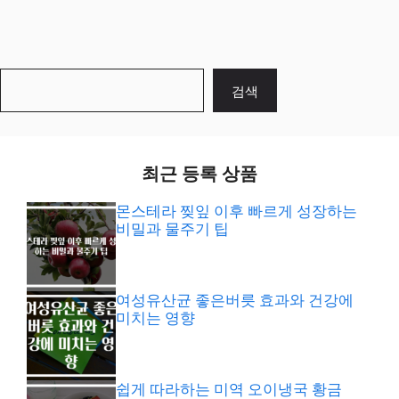
검
검색
색
최근 등록 상품
몬스테라 찢잎 이후 빠르게 성장하는
비밀과 물주기 팁
여성유산균 좋은버릇 효과와 건강에
미치는 영향
쉽게 따라하는 미역 오이냉국 황금