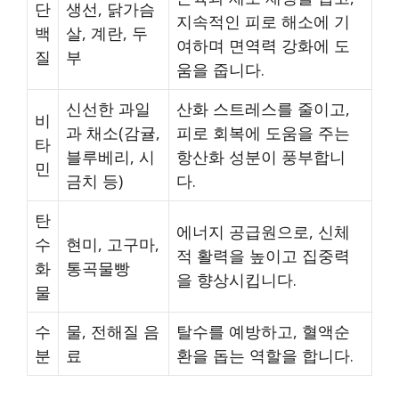
단
생선, 닭가슴
지속적인 피로 해소에 기
백
살, 계란, 두
여하며 면역력 강화에 도
질
부
움을 줍니다.
신선한 과일
산화 스트레스를 줄이고,
비
과 채소(감귤,
피로 회복에 도움을 주는
타
블루베리, 시
항산화 성분이 풍부합니
민
금치 등)
다.
탄
에너지 공급원으로, 신체
수
현미, 고구마,
적 활력을 높이고 집중력
화
통곡물빵
을 향상시킵니다.
물
수
물, 전해질 음
탈수를 예방하고, 혈액순
분
료
환을 돕는 역할을 합니다.