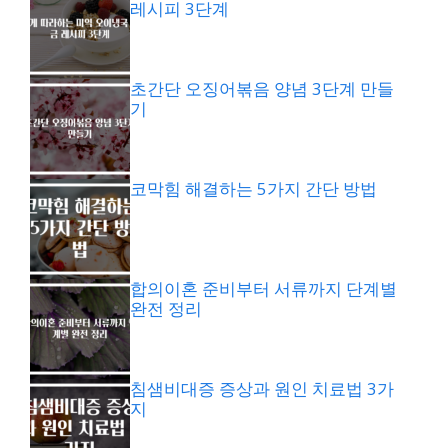
레시피 3단계
초간단 오징어볶음 양념 3단계 만들
기
코막힘 해결하는 5가지 간단 방법
합의이혼 준비부터 서류까지 단계별
완전 정리
침샘비대증 증상과 원인 치료법 3가
지