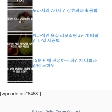
도라지의 7가지 건강효과와 활용법
효과적인 욕실 리모델링 3단계 떠붙
임 타일 시공법
15분 만에 완성하는 파김치 비법과
양념 노하우
[wpcode id="6468"]
Privacy Policy
Terms
Contact