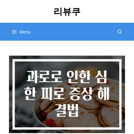
Skip
리뷰쿠
to
content
Menu