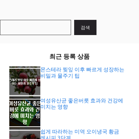
검
검색
색
최근 등록 상품
몬스테라 찢잎 이후 빠르게 성장하는
비밀과 물주기 팁
여성유산균 좋은버릇 효과와 건강에
미치는 영향
쉽게 따라하는 미역 오이냉국 황금
레시피 3단계