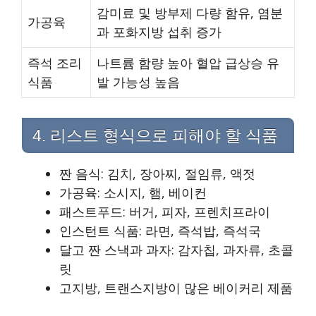
감미료 및 방부제 다량 함유, 염분
가공육
과 포화지방 섭취 증가
즉석 조리
나트륨 함량 높아 혈압 급상승 유
식품
발 가능성 높음
4. 리스트 형식으로 피해야 할 식품
짠 음식: 김치, 장아찌, 절임류, 액젓
가공육: 소시지, 햄, 베이컨
패스트푸드: 버거, 피자, 프렌치프라이
인스턴트 식품: 라면, 즉석밥, 즉석국
달고 짠 스낵과 과자: 감자칩, 과자류, 초콜
릿
고지방, 트랜스지방이 많은 베이커리 제품