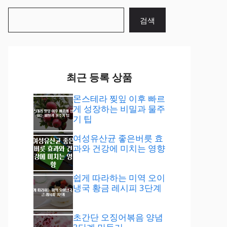
검
검색
색
최근 등록 상품
몬스테라 찢잎 이후 빠르
게 성장하는 비밀과 물주
기 팁
여성유산균 좋은버릇 효
과와 건강에 미치는 영향
쉽게 따라하는 미역 오이
냉국 황금 레시피 3단계
초간단 오징어볶음 양념