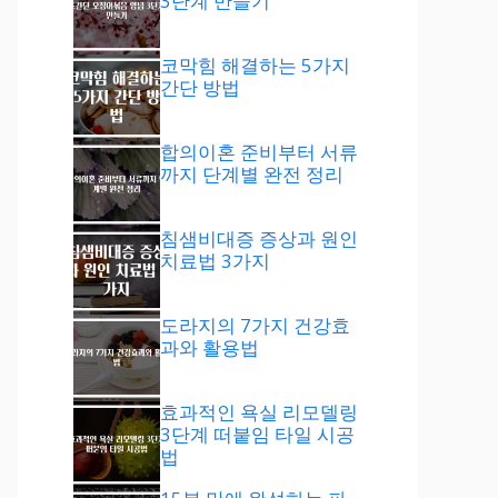
3단계 만들기
코막힘 해결하는 5가지
간단 방법
합의이혼 준비부터 서류
까지 단계별 완전 정리
침샘비대증 증상과 원인
치료법 3가지
도라지의 7가지 건강효
과와 활용법
효과적인 욕실 리모델링
3단계 떠붙임 타일 시공
법