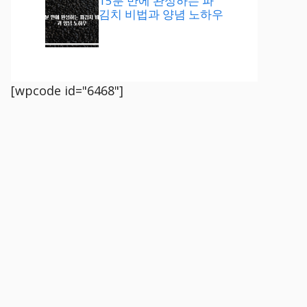
15분 만에 완성하는 파
김치 비법과 양념 노하우
[wpcode id="6468"]