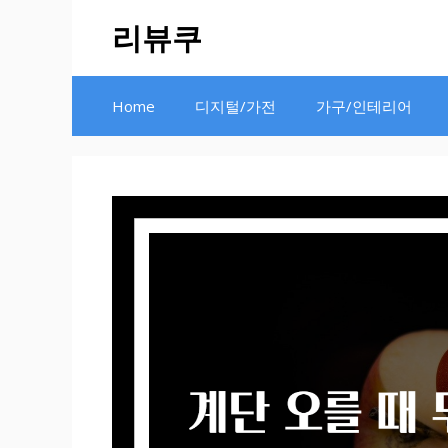
Skip
리뷰쿠
to
content
Home
디지털/가전
가구/인테리어