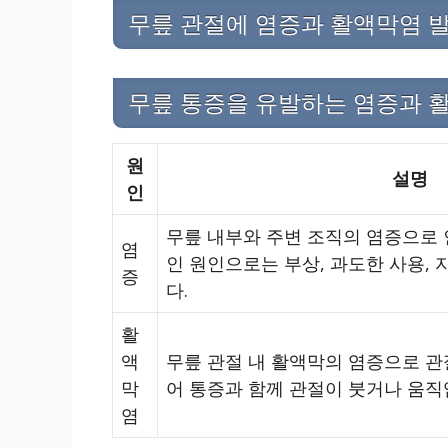
무릎 관절에 염증과 활액막염 
무릎 통증을 유발하는 염증과 
원
설명
인
무릎 내부와 주변 조직의 염증으로 
염
인 원인으로는 부상, 과도한 사용,
증
다.
활
액
무릎 관절 내 활액막의 염증으로 관
막
어 통증과 함께 관절이 붓거나 움직
염