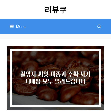
Skip
리뷰쿠
to
content
Menu