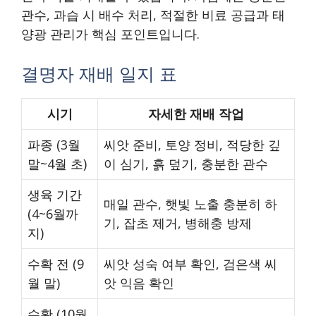
관수, 과습 시 배수 처리, 적절한 비료 공급과 태
양광 관리가 핵심 포인트입니다.
결명자 재배 일지 표
시기
자세한 재배 작업
파종 (3월
씨앗 준비, 토양 정비, 적당한 깊
말~4월 초)
이 심기, 흙 덮기, 충분한 관수
생육 기간
매일 관수, 햇빛 노출 충분히 하
(4~6월까
기, 잡초 제거, 병해충 방제
지)
수확 전 (9
씨앗 성숙 여부 확인, 검은색 씨
월 말)
앗 익음 확인
수확 (10월