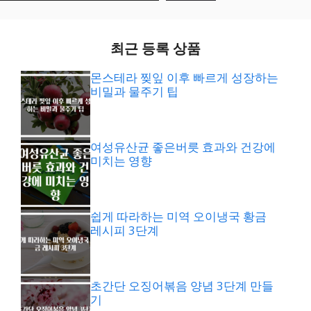
최근 등록 상품
몬스테라 찢잎 이후 빠르게 성장하는
비밀과 물주기 팁
여성유산균 좋은버릇 효과와 건강에
미치는 영향
쉽게 따라하는 미역 오이냉국 황금
레시피 3단계
초간단 오징어볶음 양념 3단계 만들
기