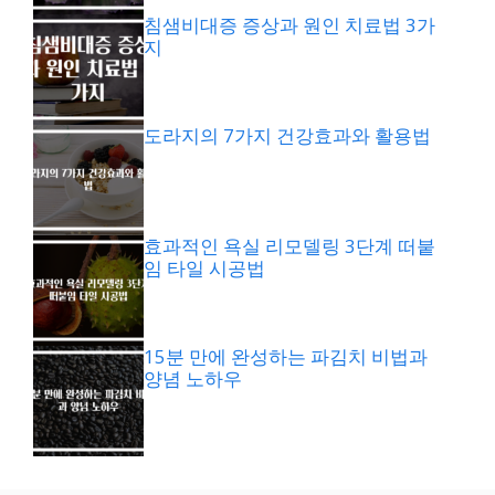
침샘비대증 증상과 원인 치료법 3가
지
도라지의 7가지 건강효과와 활용법
효과적인 욕실 리모델링 3단계 떠붙
임 타일 시공법
15분 만에 완성하는 파김치 비법과
양념 노하우