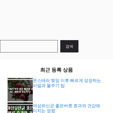
검
검색
색
최근 등록 상품
몬스테라 찢잎 이후 빠르게 성장하는
비밀과 물주기 팁
여성유산균 좋은버릇 효과와 건강에
미치는 영향